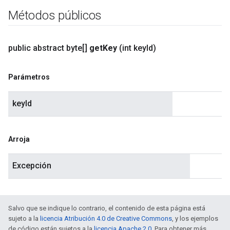
Métodos públicos
public abstract byte[]
get
Key
(int key
Id)
Parámetros
keyId
Arroja
Excepción
Salvo que se indique lo contrario, el contenido de esta página está
sujeto a la
licencia Atribución 4.0 de Creative Commons
, y los ejemplos
de código están sujetos a la
licencia Apache 2.0
. Para obtener más