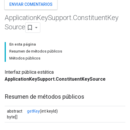
ENVIAR COMENTARIOS
Application
Key
Support
.
Constituent
Key
Source
En esta página
Resumen de métodos públicos
Métodos públicos
Interfaz pública estática
ApplicationKeySupport.ConstituentKeySource
Resumen de métodos públicos
abstract
getKey
(int keyId)
byte[]