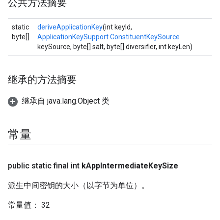
公共方法摘要
static
deriveApplicationKey
(int keyId,
byte[]
ApplicationKeySupport.ConstituentKeySource
keySource, byte[] salt, byte[] diversifier, int keyLen)
继承的方法摘要
继承自 java.lang.Object 类
常量
public static final int
k
App
Intermediate
Key
Size
派生中间密钥的大小（以字节为单位）。
常量值
：
32