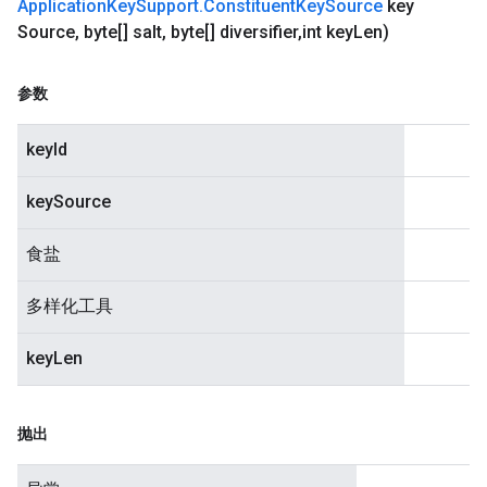
Application
Key
Support
.
Constituent
Key
Source
key
Source
,
byte[] salt
,
byte[] diversifier
,
int key
Len)
参数
keyId
keySource
食盐
多样化工具
keyLen
抛出