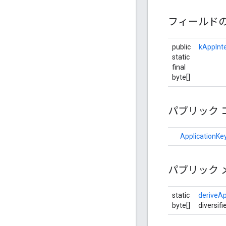
フィールド
public
kAppInte
static
final
byte[]
パブリック 
ApplicationKe
パブリック 
static
deriveAp
byte[]
diversifi