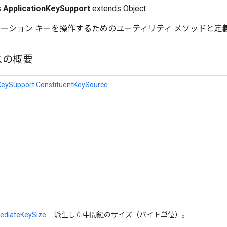
s
ApplicationKeySupport
extends Object
リケーション キーを操作するためのユーティリティ メソッドと定
スの概要
KeySupport.ConstituentKeySource
ediateKeySize
派生した中間鍵のサイズ（バイト単位）。