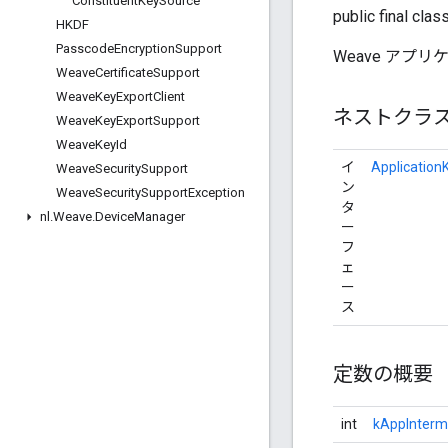
Constituent
Key
Source
public final clas
HKDF
Passcode
Encryption
Support
Weave アプ
Weave
Certificate
Support
Weave
Key
Export
Client
ネストクラ
Weave
Key
Export
Support
Weave
Key
Id
イ
Application
Weave
Security
Support
ン
Weave
Security
Support
Exception
タ
nl
.
Weave
.
Device
Manager
ー
フ
ェ
ー
ス
定数の概要
int
kAppInterm