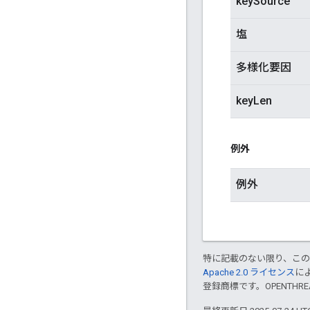
keySource
塩
多様化要因
keyLen
例外
例外
特に記載のない限り、こ
Apache 2.0 ライセンス
に
登録商標です。OPENTHR