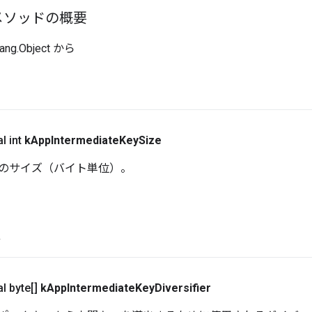
メソッドの概要
ang.Object から
l int
k
App
Intermediate
Key
Size
のサイズ（バイト単位）。
ド
al byte[]
k
App
Intermediate
Key
Diversifier