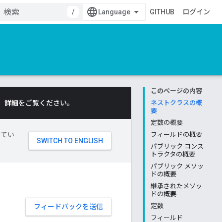
/
GITHUB
ログイン
このページの内容
。
詳細
をご覧ください。
ネストクラスの概
要
定数の概要
してい
フィールドの概要
パブリック コンス
トラクタの概要
パブリック メソッ
ドの概要
継承されたメソッ
ドの概要
定数
フィードバックを送信
フィールド