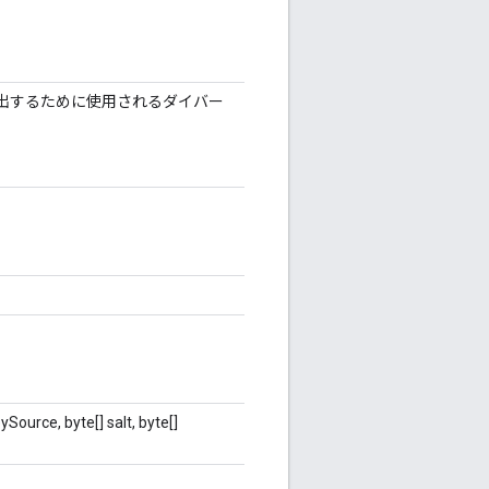
出するために使用されるダイバー
ySource, byte[] salt, byte[]