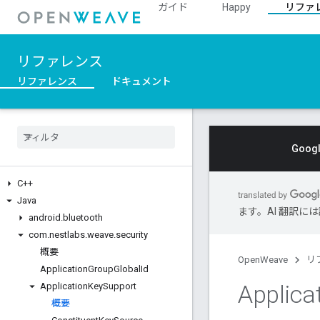
ガイド
Happy
リファ
リファレンス
リファレンス
ドキュメント
Goo
C++
Java
ます。AI 翻訳
android
.
bluetooth
com
.
nestlabs
.
weave
.
security
概要
OpenWeave
リ
Application
Group
Global
Id
Applica
Application
Key
Support
概要