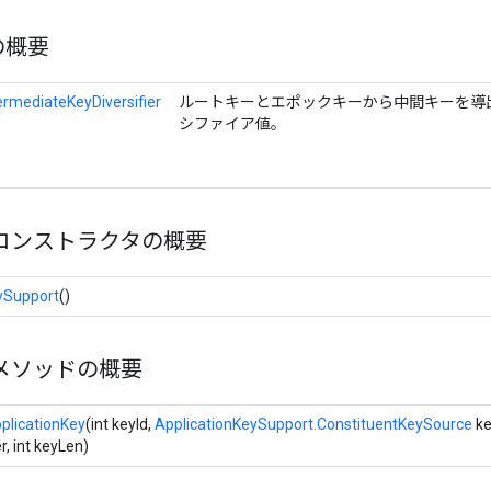
の概要
rmediateKeyDiversifier
ルートキーとエポックキーから中間キーを導
シファイア値。
コンストラクタの概要
ySupport
()
メソッドの概要
plicationKey
(int keyId,
ApplicationKeySupport.ConstituentKeySource
ke
er, int keyLen)