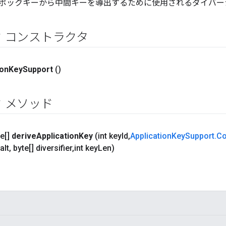
ポックキーから中間キーを導出するために使用されるダイバー
 コンストラクタ
ion
Key
Support
()
 メソッド
e[]
derive
Application
Key
(int key
Id
,
Application
Key
Support
.
Co
alt
,
byte[] diversifier
,
int key
Len)