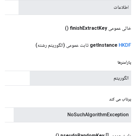
اطلاعات
خالی عمومی
Key
Extract
finish
()
HKDF
Instance
get
ثابت عمومی
(الگوریتم رشته)
پارامترها
الگوریتم
پرتاب می کند
NoSuchAlgorithmException
بایت عمومی[]
Key
Random
pseudo
()