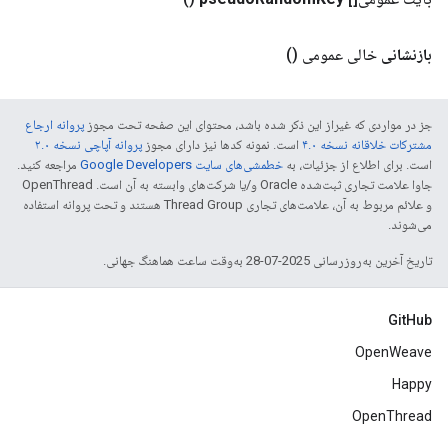
بازنشانی
خالی عمومی
()
جز در مواردی که غیراز این ذکر شده باشد، محتوای این صفحه تحت مجوز
پروانه ارجاع
مشترکات خلاقانه نسخه ۴.۰
است. نمونه کدها نیز دارای مجوز
پروانه آپاچی نسخه ۲.۰
است. برای اطلاع از جزئیات، به
خطمشی‌های سایت Google Developers‏
مراجعه کنید.
جاوا علامت تجاری ثبت‌شده Oracle و/یا شرکت‌های وابسته به آن است. ‫OpenThread
و علائم مربوط به آن، علامت‌های تجاری Thread Group هستند و تحت پروانه استفاده
می‌شوند.
تاریخ آخرین به‌روزرسانی 2025-07-28 به‌وقت ساعت هماهنگ جهانی.
GitHub
OpenWeave
Happy
OpenThread