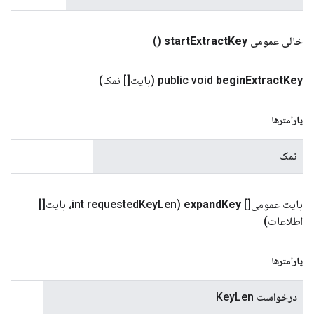
خالی عمومی
Key
Extract
start
()
Key
Extract
begin
public void
(بایت[] نمک)
پارامترها
نمک
بایت عمومی[]
Key
expand
(int requested
Key
Len، بایت[]
اطلاعات)
پارامترها
درخواست KeyLen