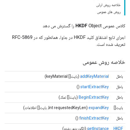
خلاصه روش ارثی
روش های عمومی
کلاس عمومی
Object را گسترش می دهد
HKDF
اجرای تابع اشتقاق کلید HKDF در جاوا، همانطور که در RFC-5869
تعریف شده است.
خلاصه روش عمومی
باطل
addKeyMaterial
(بایت[] keyMaterial)
باطل
startExtractKey
()
باطل
BeginExtractKey
(بایت[] نمک)
بایت[]
expandKey
(Int requestedKeyLen، بایت[] اطلاعات)
باطل
finishExtractKey
()
HKDF
getInstance
(الگوریتم رشته)