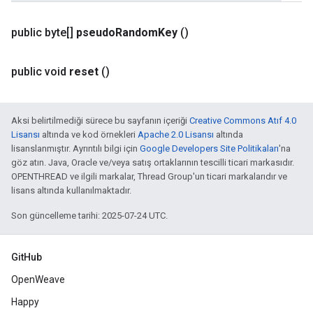
public byte[]
pseudo
Random
Key
()
public void
reset
()
Aksi belirtilmediği sürece bu sayfanın içeriği
Creative Commons Atıf 4.0
Lisansı
altında ve kod örnekleri
Apache 2.0 Lisansı
altında
lisanslanmıştır. Ayrıntılı bilgi için
Google Developers Site Politikaları
'na
göz atın. Java, Oracle ve/veya satış ortaklarının tescilli ticari markasıdır.
OPENTHREAD ve ilgili markalar, Thread Group'un ticari markalarıdır ve
lisans altında kullanılmaktadır.
Son güncelleme tarihi: 2025-07-24 UTC.
GitHub
OpenWeave
Happy