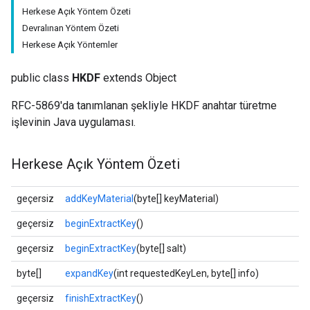
Herkese Açık Yöntem Özeti
Devralınan Yöntem Özeti
Herkese Açık Yöntemler
public class
HKDF
extends Object
RFC-5869'da tanımlanan şekliyle HKDF anahtar türetme
işlevinin Java uygulaması.
Herkese Açık Yöntem Özeti
geçersiz
addKeyMaterial
(byte[] keyMaterial)
geçersiz
beginExtractKey
()
geçersiz
beginExtractKey
(byte[] salt)
byte[]
expandKey
(int requestedKeyLen, byte[] info)
geçersiz
finishExtractKey
()