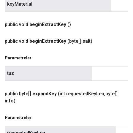
keyMaterial
public void
begin
Extract
Key
()
public void
begin
Extract
Key
(byte[] salt)
Parametreler
tuz
public byte[]
expand
Key
(int requested
Key
Len
,
byte[]
info)
Parametreler
requestedKeyLen