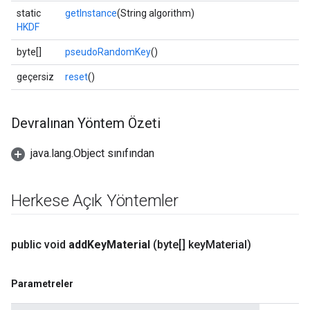
static
getInstance
(String algorithm)
HKDF
byte[]
pseudoRandomKey
()
geçersiz
reset
()
Devralınan Yöntem Özeti
java.lang.Object sınıfından
Herkese Açık Yöntemler
public void
add
Key
Material
(byte[] key
Material)
Parametreler