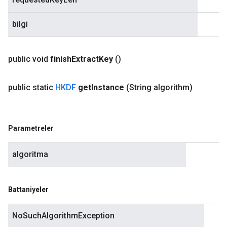
bilgi
public void
finish
Extract
Key
()
public static
HKDF
get
Instance
(String algorithm)
Parametreler
algoritma
Battaniyeler
NoSuchAlgorithmException