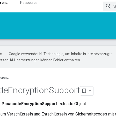
renz
Ressourcen
Google verwendet KI-Technologie, um Inhalte in Ihre bevorzugte
tzen. KI-Übersetzungen können Fehler enthalten.
ferenz
de
Encryption
Support
s
PasscodeEncryptionSupport
extends Object
um Verschlüsseln und Entschlüsseln von Sicherheitscodes mit