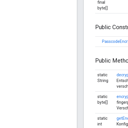
final
byte[]
Public Cons
PasscodeEncr
Public Meth
static
decry
String
Entsc
versch
static
encry
byte[]
finger
Versc
static
getEn
int
Konfig