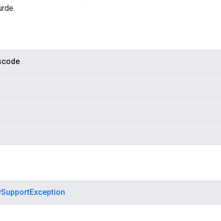
urde.
scode
ySupportException