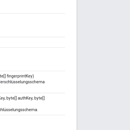
e[] fingerprintKey)
e-Verschlüsselungsschema
Key, byte[] authKey, byte[]
schlüsselungsschema.