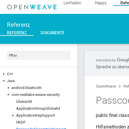
Leitfäden
Happy
Refe
Referenz
REFERENZ
DOKUMENTE
Sprache zu überse
C++
Java
OpenWeave
Re
android
.
bluetooth
com
.
nestlabs
.
weave
.
security
Passco
Übersicht
Application
Group
Global
Id
public final clas
Application
Key
Support
HKDF
Hilfsmethoden z