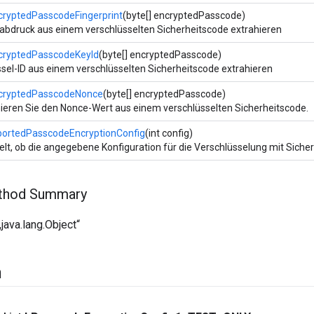
cryptedPasscodeFingerprint
(byte[] encryptedPasscode)
abdruck aus einem verschlüsselten Sicherheitscode extrahieren
cryptedPasscodeKeyId
(byte[] encryptedPasscode)
sel-ID aus einem verschlüsselten Sicherheitscode extrahieren
cryptedPasscodeNonce
(byte[] encryptedPasscode)
ieren Sie den Nonce-Wert aus einem verschlüsselten Sicherheitscode.
portedPasscodeEncryptionConfig
(int config)
elt, ob die angegebene Konfiguration für die Verschlüsselung mit Sicher
ethod Summary
java.lang.Object“
n