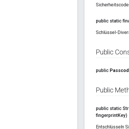
Sicherheitscode
public static fin
Schlüssel-Divers
Public Con
public
Passcod
Public Met
public static St
fingerprint
Key)
Entschlüsseln S