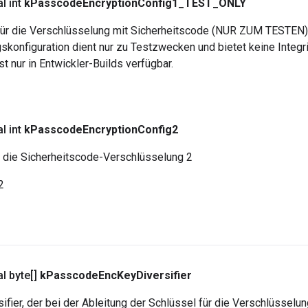
l int
k
Passcode
Encryption
Config1
_
TEST
_
ONLY
 für die Verschlüsselung mit Sicherheitscode (NUR ZUM TESTEN)
konfiguration dient nur zu Testzwecken und bietet keine Integrit
st nur in Entwickler-Builds verfügbar.
1
l int
k
Passcode
Encryption
Config2
r die Sicherheitscode-Verschlüsselung 2
2
al byte[]
k
Passcode
Enc
Key
Diversifier
ifier, der bei der Ableitung der Schlüssel für die Verschlüsselun