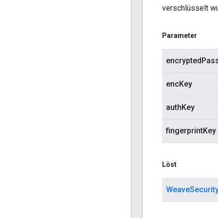
verschlüsselt w
Parameter
encryptedPas
encKey
authKey
fingerprintKey
Löst
WeaveSecurit