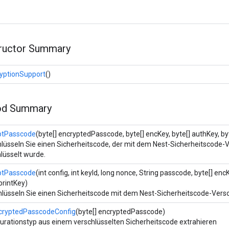
tructor Summary
yptionSupport
()
od Summary
ptPasscode
(byte[] encryptedPasscode, byte[] encKey, byte[] authKey, byt
hlüsseln Sie einen Sicherheitscode, der mit dem Nest-Sicherheitscod
lüsselt wurde.
ptPasscode
(int config, int keyId, long nonce, String passcode, byte[] enc
printKey)
hlüsseln Sie einen Sicherheitscode mit dem Nest-Sicherheitscode-Ver
cryptedPasscodeConfig
(byte[] encryptedPasscode)
urationstyp aus einem verschlüsselten Sicherheitscode extrahieren