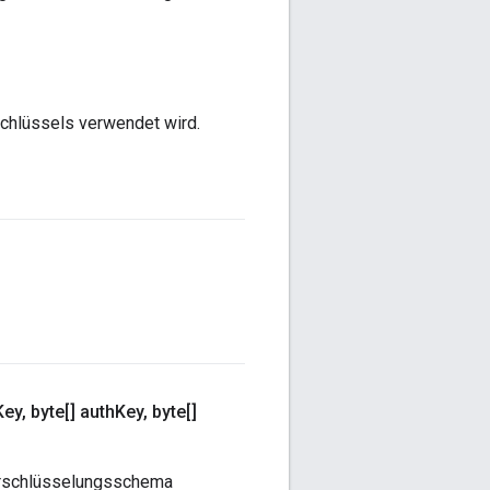
schlüssels verwendet wird.
Key
,
byte[] auth
Key
,
byte[]
Verschlüsselungsschema