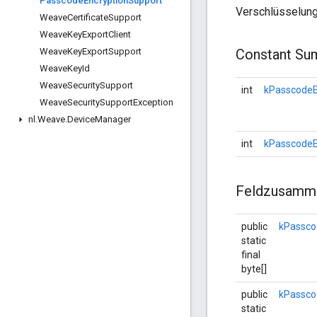
Passcode
Encryption
Support
Verschlüsselun
Weave
Certificate
Support
Weave
Key
Export
Client
Weave
Key
Export
Support
Constant Su
Weave
Key
Id
Weave
Security
Support
int
kPasscodeE
Weave
Security
Support
Exception
nl
.
Weave
.
Device
Manager
int
kPasscodeE
Feldzusamm
public
kPassco
static
final
byte[]
public
kPasscod
static