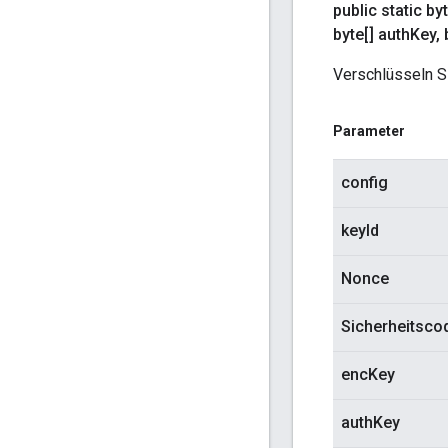
public static byt
byte[] auth
Key
,
b
Verschlüsseln S
Parameter
config
keyId
Nonce
Sicherheitsco
encKey
authKey