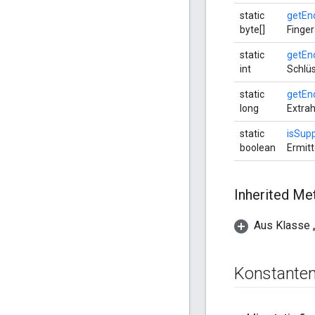
static
getEn
byte[]
Finger
static
getEn
int
Schlüs
static
getEn
long
Extrah
static
isSup
boolean
Ermitt
Inherited M
Aus Klasse „
Konstante