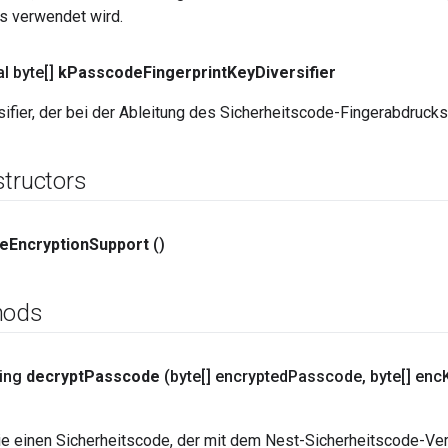
s verwendet wird.
al byte[]
k
Passcode
Fingerprint
Key
Diversifier
ifier, der bei der Ableitung des Sicherheitscode-Fingerabdruck
structors
e
Encryption
Support
()
hods
ring
decrypt
Passcode
(byte[] encrypted
Passcode
,
byte[] enc
ie einen Sicherheitscode, der mit dem Nest-Sicherheitscode-