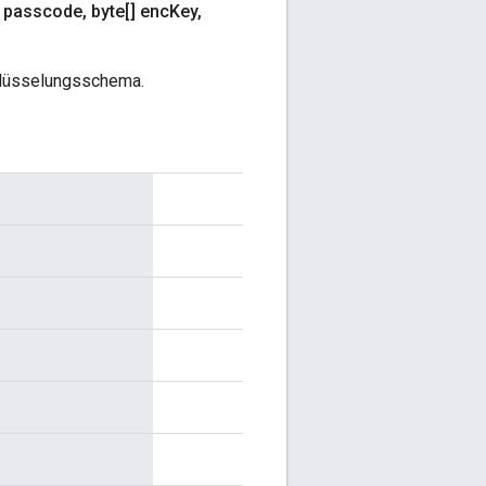
g passcode
,
byte[] enc
Key
,
hlüsselungsschema.