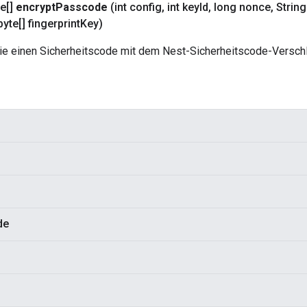
e[]
encrypt
Passcode
(int config
,
int key
Id
,
long nonce
,
Strin
yte[] fingerprint
Key)
ie einen Sicherheitscode mit dem Nest-Sicherheitscode-Versc
de