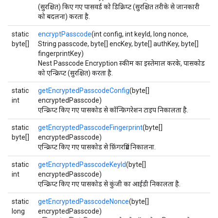
(सुरक्षित) किए गए पासवर्ड को डिक्रिप्ट (सुरक्षित तरीके से जानकारी
को बदलना) करता है.
static
encryptPasscode
(int config, int keyId, long nonce,
byte[]
String passcode, byte[] encKey, byte[] authKey, byte[]
fingerprintKey)
Nest Passcode Encryption स्कीम का इस्तेमाल करके, पासकोड
को एन्क्रिप्ट (सुरक्षित) करता है.
static
getEncryptedPasscodeConfig
(byte[]
int
encryptedPasscode)
एन्क्रिप्ट किए गए पासकोड से कॉन्फ़िगरेशन टाइप निकालता है.
static
getEncryptedPasscodeFingerprint
(byte[]
byte[]
encryptedPasscode)
एन्क्रिप्ट किए गए पासकोड से फ़िंगरप्रिंट निकालना.
static
getEncryptedPasscodeKeyId
(byte[]
int
encryptedPasscode)
एन्क्रिप्ट किए गए पासकोड से कुंजी का आईडी निकालता है.
static
getEncryptedPasscodeNonce
(byte[]
long
encryptedPasscode)