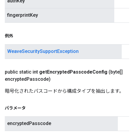
authKey
fingerprintKey
例外
WeaveSecuritySupportException
public static int
get
Encrypted
Passcode
Config
(byte[]
encrypted
Passcode)
暗号化されたパスコードから構成タイプを抽出します。
パラメータ
encryptedPasscode