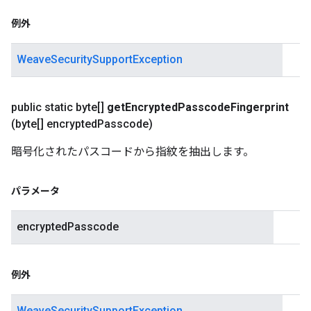
例外
WeaveSecuritySupportException
public static byte[]
get
Encrypted
Passcode
Fingerprint
(byte[] encrypted
Passcode)
暗号化されたパスコードから指紋を抽出します。
パラメータ
encryptedPasscode
例外
WeaveSecuritySupportException