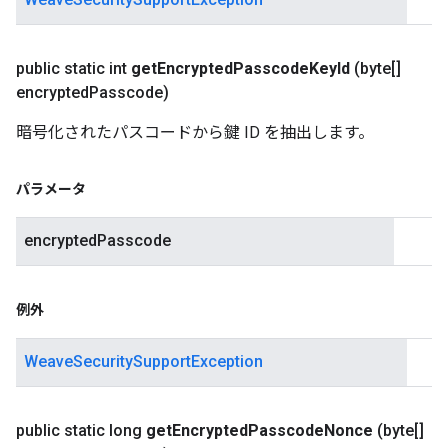
public static int
get
Encrypted
Passcode
Key
Id
(byte[]
encrypted
Passcode)
暗号化されたパスコードから鍵 ID を抽出します。
パラメータ
encryptedPasscode
例外
WeaveSecuritySupportException
public static long
get
Encrypted
Passcode
Nonce
(byte[]