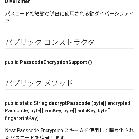
Diversifier
パスコード指紋鍵の導出に使用される鍵ダイバーシファイ
ア。
パブリック コンストラクタ
public
Passcode
Encryption
Support
()
パブリック メソッド
public static String
decrypt
Passcode
(byte[] encrypted
Passcode
,
byte[] enc
Key
,
byte[] auth
Key
,
byte[]
fingerprint
Key)
Nest Passcode Encryption スキームを使用して暗号化され
たパスコードを復号します。