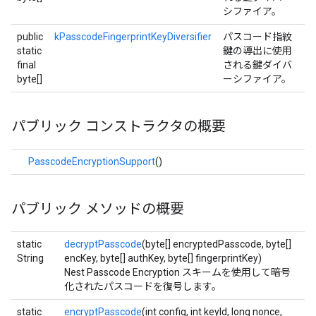
シファイア。
public
kPasscodeFingerprintKeyDiversifier
パスコード指紋
static
鍵の導出に使用
final
される鍵ダイバ
byte[]
ーシファイア。
パブリック コンストラクタの概要
PasscodeEncryptionSupport
()
パブリック メソッドの概要
static
decryptPasscode
(byte[] encryptedPasscode, byte[]
String
encKey, byte[] authKey, byte[] fingerprintKey)
Nest Passcode Encryption スキームを使用して暗号
化されたパスコードを復号します。
static
encryptPasscode
(int config, int keyId, long nonce,