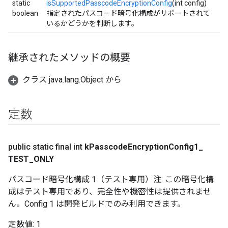
static
isSupportedPasscodeEncryptionConfig
(int config)
boolean
指定されたパスコード暗号化構成がサポートされて
いるかどうかを判断します。
継承されたメソッドの概要
クラス java.lang.Object から
定数
public static final int
k
Passcode
Encryption
Config1
_
TEST
_
ONLY
パスコード暗号化構成 1（テスト専用）注: この暗号化構
成はテスト専用であり、完全性や機密性は提供されませ
ん。Config 1 は開発ビルドでのみ利用できます。
定数値:
1