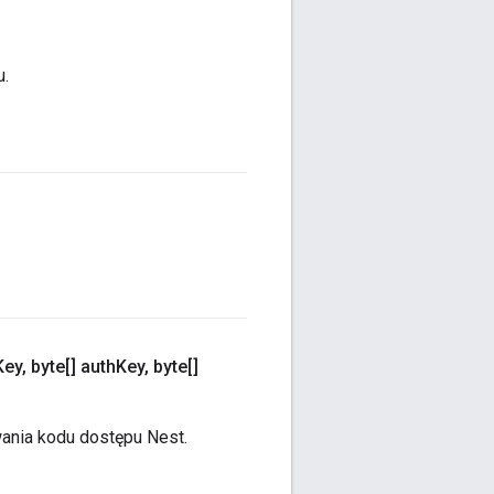
u.
Key
,
byte[] auth
Key
,
byte[]
ania kodu dostępu Nest.