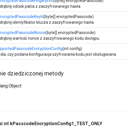
ncryptedPasscodeFingerprint
(byte[] encryptedPasscode)
rębnij odcisk palca z zaszyfrowanego hasła.
EncryptedPasscodeKeyId
(byte[] encryptedPasscode)
rębnij identyfikator klucza z zaszyfrowanego hasła.
EncryptedPasscodeNonce
(byte[] encryptedPasscode)
rębnij wartość nonce z zaszyfrowanego kodu dostępu.
upportedPasscodeEncryptionConfig
(int config)
śla, czy podana konfiguracja szyfrowania kodu jest obsługiwana.
e dziedziczonej metody
.lang.Object
l int
k
Passcode
Encryption
Config1
_
TEST
_
ONLY