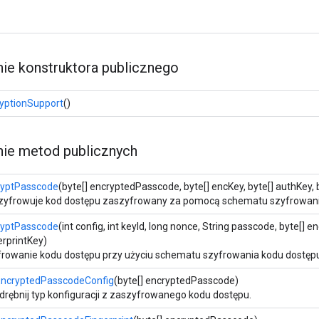
e konstruktora publicznego
yptionSupport
()
e metod publicznych
ryptPasscode
(byte[] encryptedPasscode, byte[] encKey, byte[] authKey, b
yfrowuje kod dostępu zaszyfrowany za pomocą schematu szyfrowania
ryptPasscode
(int config, int keyId, long nonce, String passcode, byte[] e
erprintKey)
rowanie kodu dostępu przy użyciu schematu szyfrowania kodu dostępu
EncryptedPasscodeConfig
(byte[] encryptedPasscode)
rębnij typ konfiguracji z zaszyfrowanego kodu dostępu.