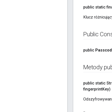
public static fin
Klucz różnicują
Public Con
public
Passcod
Metody pub
public static St
fingerprint
Key)
Odszyfrowywani