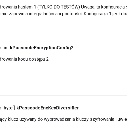
yfrowania hasłem 1 (TYLKO DO TESTÓW) Uwaga: ta konfiguracja 
i nie zapewnia integralności ani poufności. Konfiguracja 1 jest d
l int
k
Passcode
Encryption
Config2
yfrowania kodu dostępu 2
al byte[]
k
Passcode
Enc
Key
Diversifier
jący klucz używany do wyprowadzania kluczy szyfrowania i uwier