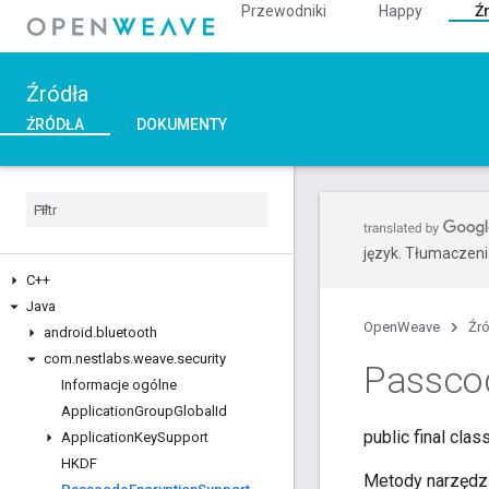
Przewodniki
Happy
Ź
Źródła
ŹRÓDŁA
DOKUMENTY
język. Tłumaczen
C++
Java
OpenWeave
Źr
android
.
bluetooth
com
.
nestlabs
.
weave
.
security
Passco
Informacje ogólne
Application
Group
Global
Id
public final clas
Application
Key
Support
HKDF
Metody narzędzi