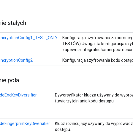
e stałych
ncryptionConfig1_TEST_ONLY
Konfiguracja szyfrowania za pomocą
TESTÓW) Uwaga: ta konfiguracja szyfr
zapewnia integralności ani poufności.
ncryptionConfig2
Konfiguracja szyfrowania kodu dostę
ie pola
deEncKeyDiversifier
Dywersyfikator klucza używany do wypro
i uwierzytelniania kodu dostępu.
eFingerprintKeyDiversifier
Klucz różnicujący używany do wyprowadza
dostępu.