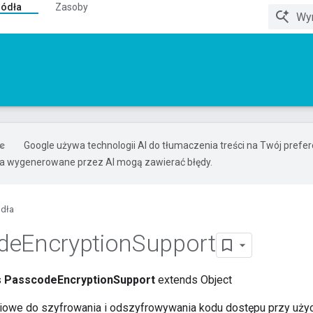
ródła
Zasoby
Google używa technologii AI do tłumaczenia treści na Twój pref
ia wygenerowane przez AI mogą zawierać błędy.
ódła
de
Encryption
Support
s
PasscodeEncryptionSupport
extends Object
owe do szyfrowania i odszyfrowywania kodu dostępu przy uży