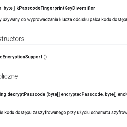
al byte[]
k
Passcode
Fingerprint
Key
Diversifier
cy używany do wyprowadzania klucza odcisku palca kodu dostęp
structors
e
Encryption
Support
()
liczne
ring
decrypt
Passcode
(byte[] encrypted
Passcode
,
byte[] enc
e kodu dostępu zaszyfrowanego przy użyciu schematu szyfrow