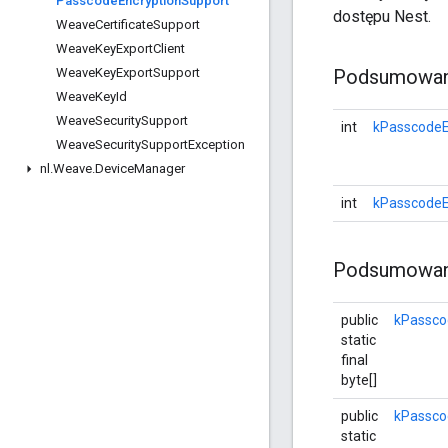
Passcode
Encryption
Support
dostępu Nest.
Weave
Certificate
Support
Weave
Key
Export
Client
Weave
Key
Export
Support
Podsumowani
Weave
Key
Id
Weave
Security
Support
int
kPasscodeE
Weave
Security
Support
Exception
nl
.
Weave
.
Device
Manager
int
kPasscodeE
Podsumowan
public
kPassco
static
final
byte[]
public
kPasscod
static