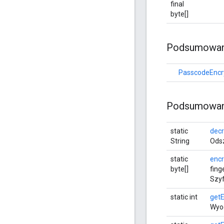
final
byte[]
Podsumowani
PasscodeEncr
Podsumowani
static
dec
String
Odsz
static
enc
byte[]
fing
Szyf
static int
get
Wyod