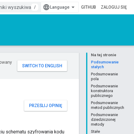
/
GITHUB
ZALOGUJ SIĘ
Na tej stronie
erowany
Podsumowanie
stałych
Podsumowanie
pola
Podsumowanie
konstruktora
publicznego
Podsumowanie
PRZEŚLIJ OPINIĘ
metod publicznych
Podsumowanie
dziedziczonej
metody
ciu schematu szyfrowania kodu
Stałe