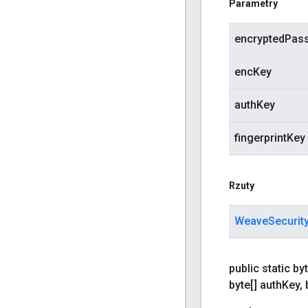
Parametry
encryptedPas
encKey
authKey
fingerprintKey
Rzuty
WeaveSecurit
public static byt
byte[] auth
Key
,
b