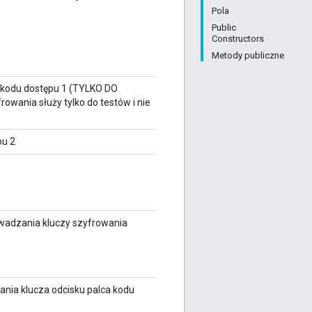
Pola
Public
Constructors
Metody publiczne
 kodu dostępu 1 (TYLKO DO
owania służy tylko do testów i nie
pu 2
wadzania kluczy szyfrowania
nia klucza odcisku palca kodu