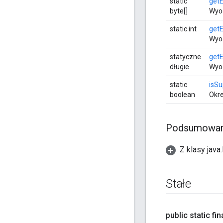
static
getE
byte[]
Wyod
static int
get
Wyod
statyczne
get
długie
Wyod
static
isS
boolean
Okre
Podsumowani
Z klasy java
Stałe
public static fina