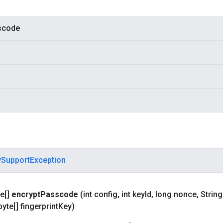
scode
ySupportException
e[]
encrypt
Passcode
(int config
,
int key
Id
,
long nonce
,
Strin
yte[] fingerprint
Key)