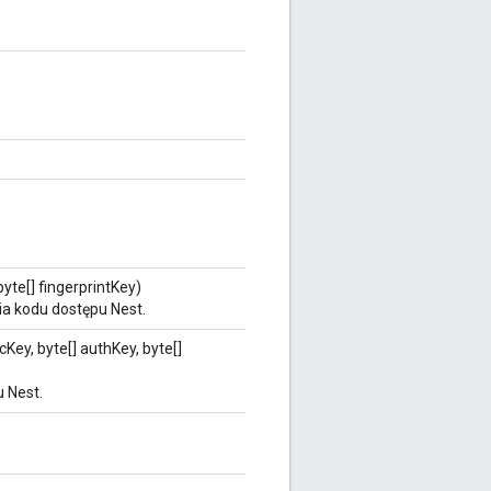
yte[] fingerprintKey)
 kodu dostępu Nest.
ncKey, byte[] authKey, byte[]
 Nest.