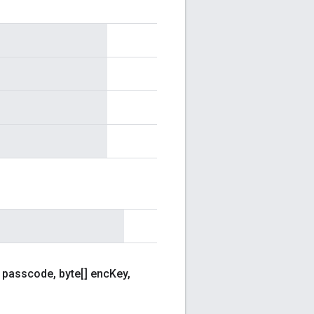
g passcode
,
byte[] enc
Key
,