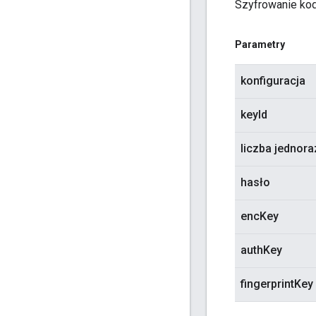
Szyfrowanie kod
Parametry
konfiguracja
keyId
liczba jednor
hasło
encKey
authKey
fingerprintKey