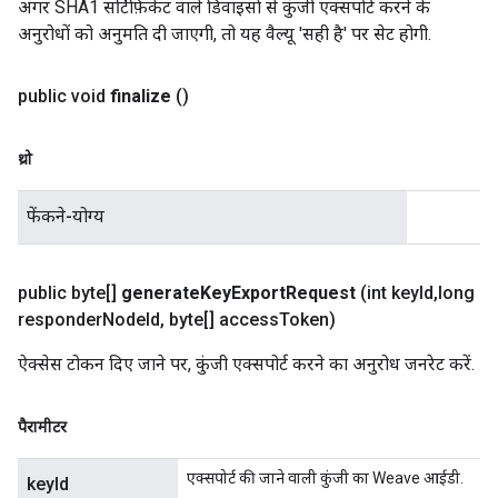
अगर SHA1 सर्टिफ़िकेट वाले डिवाइसों से कुंजी एक्सपोर्ट करने के
अनुरोधों को अनुमति दी जाएगी, तो यह वैल्यू 'सही है' पर सेट होगी.
public void
finalize
()
थ्रो
फेंकने-योग्य
public byte[]
generate
Key
Export
Request
(int key
Id
,
long
responder
Node
Id
,
byte[] access
Token)
ऐक्सेस टोकन दिए जाने पर, कुंजी एक्सपोर्ट करने का अनुरोध जनरेट करें.
पैरामीटर
एक्सपोर्ट की जाने वाली कुंजी का Weave आईडी.
keyId