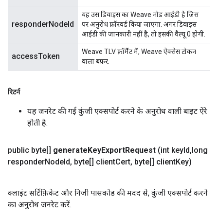
यह उस डिवाइस का Weave नोड आईडी है जिस
responderNodeId
पर अनुरोध फ़ॉरवर्ड किया जाएगा. अगर डिवाइस
आईडी की जानकारी नहीं है, तो इसकी वैल्यू 0 होगी.
Weave TLV फ़ॉर्मैट में, Weave ऐक्सेस टोकन
accessToken
वाला बफ़र.
रिटर्न
यह जनरेट की गई कुंजी एक्सपोर्ट करने के अनुरोध वाली बाइट ऐरे
होती है.
public byte[]
generate
Key
Export
Request
(int key
Id
,
long
responder
Node
Id
,
byte[] client
Cert
,
byte[] client
Key)
क्लाइंट सर्टिफ़िकेट और निजी पासकोड की मदद से, कुंजी एक्सपोर्ट करने
का अनुरोध जनरेट करें.