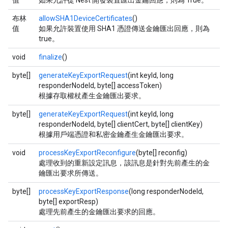
值
如果允許從 Nest 開發裝置匯出金鑰回應，則為 True。
布林
allowSHA1DeviceCertificates
()
值
如果允許裝置使用 SHA1 憑證傳送金鑰匯出回應，則為
true。
void
finalize
()
byte[]
generateKeyExportRequest
(int keyId, long
responderNodeId, byte[] accessToken)
根據存取權杖產生金鑰匯出要求。
byte[]
generateKeyExportRequest
(int keyId, long
responderNodeId, byte[] clientCert, byte[] clientKey)
根據用戶端憑證和私密金鑰產生金鑰匯出要求。
void
processKeyExportReconfigure
(byte[] reconfig)
處理收到的重新設定訊息，該訊息是針對先前產生的金
鑰匯出要求所傳送。
byte[]
processKeyExportResponse
(long responderNodeId,
byte[] exportResp)
處理先前產生的金鑰匯出要求的回應。