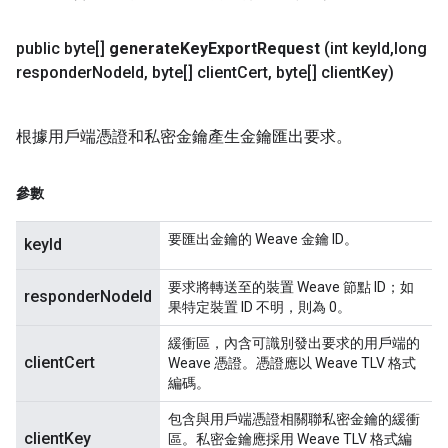
public byte[]
generate
Key
Export
Request
(int key
Id
,
long
responder
Node
Id
,
byte[] client
Cert
,
byte[] client
Key)
根據用戶端憑證和私密金鑰產生金鑰匯出要求。
參數
要匯出金鑰的 Weave 金鑰 ID。
keyId
要求將轉送至的裝置 Weave 節點 ID；如
responderNodeId
果特定裝置 ID 不明，則為 0。
緩衝區，內含可識別發出要求的用戶端的
clientCert
Weave 憑證。憑證應以 Weave TLV 格式
編碼。
包含與用戶端憑證相關聯私密金鑰的緩衝
clientKey
區。私密金鑰應採用 Weave TLV 格式編