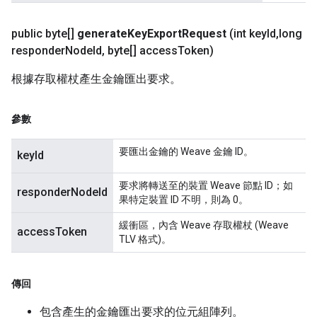
public byte[]
generate
Key
Export
Request
(int key
Id
,
long
responder
Node
Id
,
byte[] access
Token)
根據存取權杖產生金鑰匯出要求。
參數
要匯出金鑰的 Weave 金鑰 ID。
keyId
要求將轉送至的裝置 Weave 節點 ID；如
responderNodeId
果特定裝置 ID 不明，則為 0。
緩衝區，內含 Weave 存取權杖 (Weave
accessToken
TLV 格式)。
傳回
包含產生的金鑰匯出要求的位元組陣列。