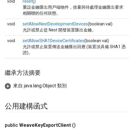
void
reset
()
重設金鑰匯出用戶端物件，捨棄與待處理金鑰匯出要求
相關聯的任何狀態。
void
setAllowNestDevelopmentDevices
(boolean val)
允許或禁止從 Nest 開發裝置匯出金鑰。
void
setAllowSHA1DeviceCertificates
(boolean val)
允許或禁止裝置傳送金鑰匯出回應 (裝置須具備 SHA1 憑
證)。
繼承方法摘要
來自 java.lang.Object 類別
公用建構函式
public
Weave
Key
Export
Client
()