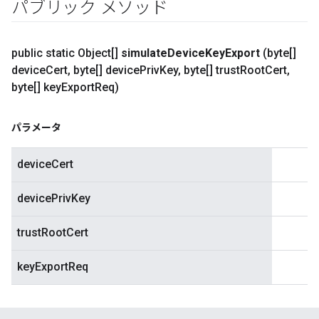
パブリック メソッド
public static Object[]
simulate
Device
Key
Export
(byte[]
device
Cert
,
byte[] device
Priv
Key
,
byte[] trust
Root
Cert
,
byte[] key
Export
Req)
パラメータ
deviceCert
devicePrivKey
trustRootCert
keyExportReq