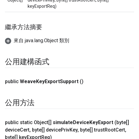
Object[]
devicePrivKey, byte[] trustRootCert, byte[]
keyExportReq)
繼承方法摘要
來自 java.lang.Object 類別
公用建構函式
public
Weave
Key
Export
Support
()
公用方法
public static Object[]
simulate
Device
Key
Export
(byte[]
device
Cert
,
byte[] device
Priv
Key
,
byte[] trust
Root
Cert
,
byte[] key
Export
Req)