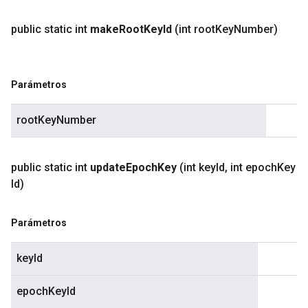
public static int
make
Root
Key
Id
(int root
Key
Number)
Parámetros
rootKeyNumber
public static int
update
Epoch
Key
(int key
Id
,
int epoch
Key
Id)
Parámetros
keyId
epochKeyId