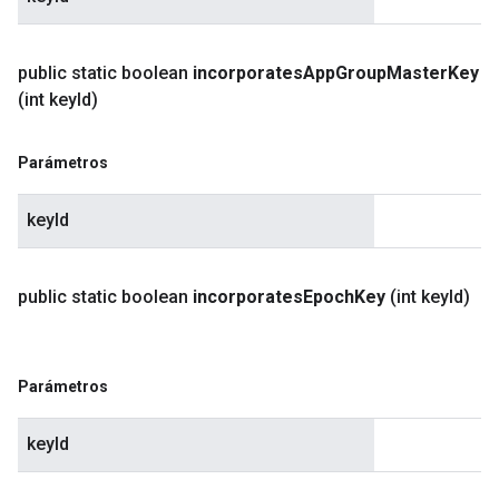
public static boolean
incorporates
App
Group
Master
Key
(int key
Id)
Parámetros
keyId
public static boolean
incorporates
Epoch
Key
(int key
Id)
Parámetros
keyId