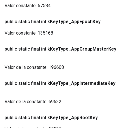
Valor constante:
67584
public static final int
k
Key
Type
_
App
Epoch
Key
Valor constante:
135168
public static final int
k
Key
Type
_
App
Group
Master
Key
Valor de la constante:
196608
public static final int
k
Key
Type
_
App
Intermediate
Key
Valor de la constante:
69632
public static final int
k
Key
Type
_
App
Root
Key