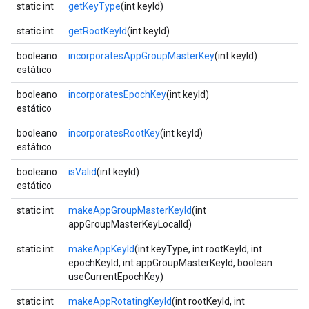
static int
getKeyType
(int keyId)
static int
getRootKeyId
(int keyId)
booleano
incorporatesAppGroupMasterKey
(int keyId)
estático
booleano
incorporatesEpochKey
(int keyId)
estático
booleano
incorporatesRootKey
(int keyId)
estático
booleano
isValid
(int keyId)
estático
static int
makeAppGroupMasterKeyId
(int
appGroupMasterKeyLocalId)
static int
makeAppKeyId
(int keyType, int rootKeyId, int
epochKeyId, int appGroupMasterKeyId, boolean
useCurrentEpochKey)
static int
makeAppRotatingKeyId
(int rootKeyId, int