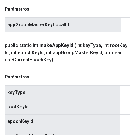
Parámetros
appGroupMasterKeyLocalId
public static int
make
App
Key
Id
(int key
Type
,
int root
Key
Id
,
int epoch
Key
Id
,
int app
Group
Master
Key
Id
,
boolean
use
Current
Epoch
Key)
Parámetros
keyType
rootKeyId
epochKeyId