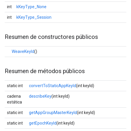
int
kKeyType_None
int
kKeyType_Session
Resumen de constructores públicos
WeaveKeyId
()
Resumen de métodos públicos
static int
convertToStaticAppKeyId
(int keyId)
cadena
describeKey
(int keyId)
estática
static int
getAppGroupMasterKeyId
(int keyId)
static int
getEpochKeyId
(int keyId)