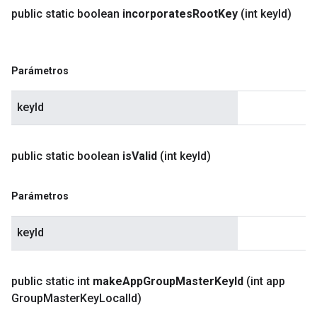
public static boolean
incorporates
Root
Key
(int key
Id)
Parámetros
keyId
public static boolean
is
Valid
(int key
Id)
Parámetros
keyId
public static int
make
App
Group
Master
Key
Id
(int app
Group
Master
Key
Local
Id)