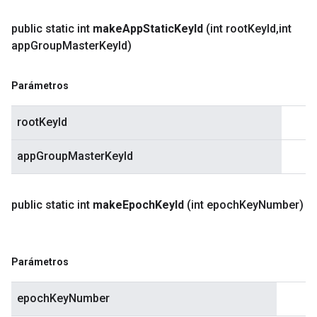
public static int
make
App
Static
Key
Id
(int root
Key
Id
,
int
app
Group
Master
Key
Id)
Parámetros
rootKeyId
appGroupMasterKeyId
public static int
make
Epoch
Key
Id
(int epoch
Key
Number)
Parámetros
epochKeyNumber