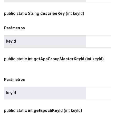
public static String
describe
Key
(int key
Id)
Parámetros
keyId
public static int
get
App
Group
Master
Key
Id
(int key
Id)
Parámetros
keyId
public static int
get
Epoch
Key
Id
(int key
Id)