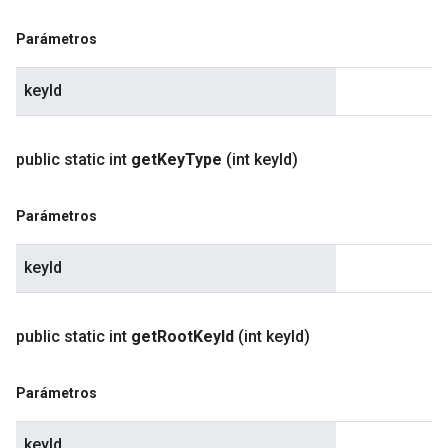
Parámetros
keyId
public static int
get
Key
Type
(int key
Id)
Parámetros
keyId
public static int
get
Root
Key
Id
(int key
Id)
Parámetros
keyId