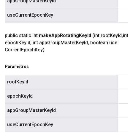
appGroupMasterKeyId
useCurrentEpochKey
public static int
make
App
Rotating
Key
Id
(int root
Key
Id
,
int
epoch
Key
Id
,
int app
Group
Master
Key
Id
,
boolean use
Current
Epoch
Key)
Parámetros
rootKeyId
epochKeyId
appGroupMasterKeyId
useCurrentEpochKey