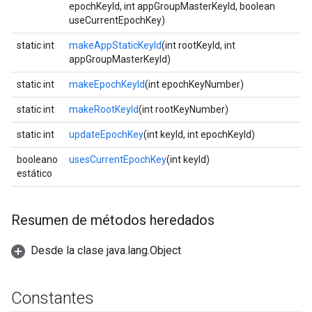
epochKeyId, int appGroupMasterKeyId, boolean
useCurrentEpochKey)
static int
makeAppStaticKeyId
(int rootKeyId, int
appGroupMasterKeyId)
static int
makeEpochKeyId
(int epochKeyNumber)
static int
makeRootKeyId
(int rootKeyNumber)
static int
updateEpochKey
(int keyId, int epochKeyId)
booleano
usesCurrentEpochKey
(int keyId)
estático
Resumen de métodos heredados
Desde la clase java.lang.Object
Constantes