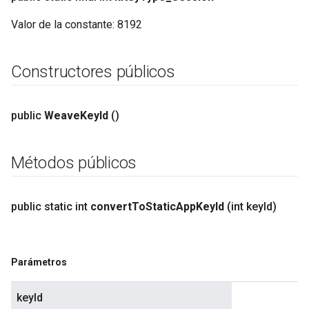
Valor de la constante:
8192
Constructores públicos
public
Weave
Key
Id
()
Métodos públicos
public static int
convert
To
Static
App
Key
Id
(int key
Id)
Parámetros
keyId