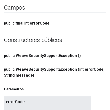
Campos
public final int
error
Code
Constructores públicos
public
Weave
Security
Support
Exception
()
public
Weave
Security
Support
Exception
(int error
Code
,
String message)
Parámetros
errorCode