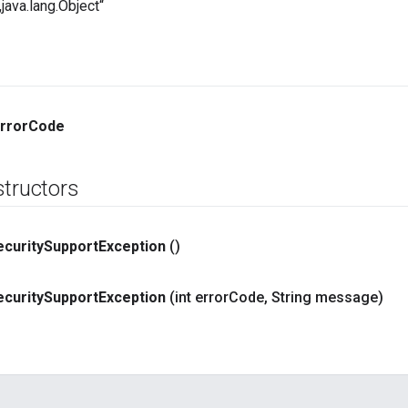
java.lang.Object“
rror
Code
structors
ecurity
Support
Exception
()
ecurity
Support
Exception
(int error
Code
,
String message)