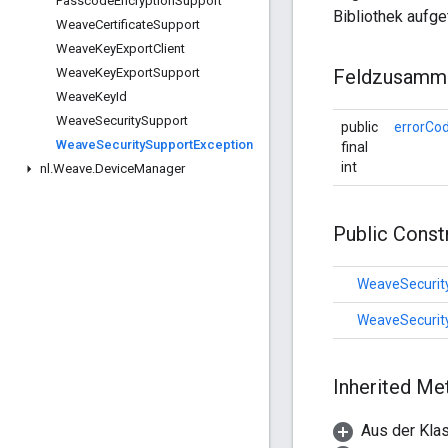
Passcode
Encryption
Support
Bibliothek aufget
Weave
Certificate
Support
Weave
Key
Export
Client
Weave
Key
Export
Support
Feldzusamm
Weave
Key
Id
Weave
Security
Support
public
errorCo
Weave
Security
Support
Exception
final
int
nl
.
Weave
.
Device
Manager
Public Cons
WeaveSecurit
WeaveSecurit
Inherited M
Aus der Klas