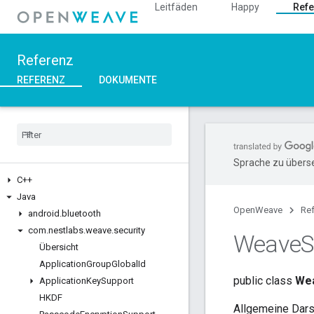
Leitfäden
Happy
Refe
Referenz
REFERENZ
DOKUMENTE
Sprache zu überse
C++
Java
OpenWeave
Re
android
.
bluetooth
com
.
nestlabs
.
weave
.
security
Weave
S
Übersicht
Application
Group
Global
Id
public class
Wea
Application
Key
Support
HKDF
Allgemeine Dars