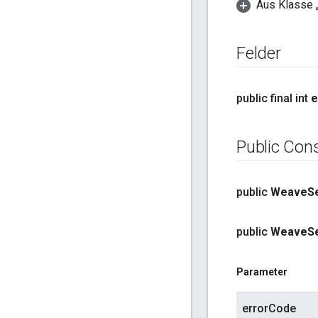
Aus Klasse „
Felder
public final int
e
Public Con
public
Weave
S
public
Weave
S
Parameter
errorCode