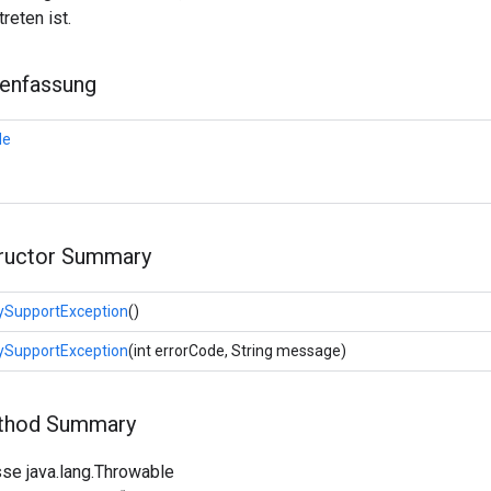
reten ist.
enfassung
de
tructor Summary
ySupportException
()
ySupportException
(int errorCode, String message)
ethod Summary
se java.lang.Throwable