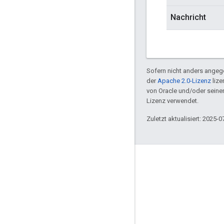
Nachricht
Sofern nicht anders angege
der
Apache 2.0-Lizenz
lize
von Oracle und/oder sein
Lizenz verwendet.
Zuletzt aktualisiert: 2025-0
GitHub
OpenWeave
Happy
OpenThread