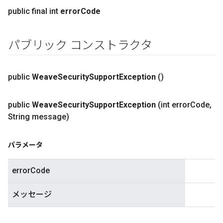
public final int
error
Code
パブリック コンストラクタ
public
Weave
Security
Support
Exception
()
public
Weave
Security
Support
Exception
(int error
Code
,
String message)
パラメータ
errorCode
メッセージ