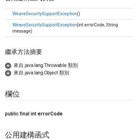
WeaveSecuritySupportException
()
WeaveSecuritySupportException
(int errorCode, String
message)
繼承方法摘要
來自 java.lang.Throwable 類別
來自 java.lang.Object 類別
欄位
public final int
error
Code
公用建構函式