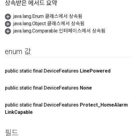
상속받은 메서드 요약
java.lang.Enum 클래스에서 상속됨
java.lang.Object 클래스에서 상속됨
java.lang.Comparable 인터페이스에서 상속됨
enum 값
public static final Device
Features
Line
Powered
public static final Device
Features
None
public static final Device
Features
Protect
_
Home
Alarm
Link
Capable
필드