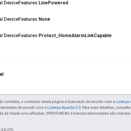
nal Device
Features
Line
Powered
nal Device
Features
None
nal Device
Features
Protect
_
Home
Alarm
Link
Capable
al
ão contrária, o conteúdo desta página é licenciado de acordo com a
Licença 
icenciadas de acordo com a
Licença Apache 2.0
. Para mais detalhes, consult
da da Oracle e/ou afiliadas. OPENTHREAD e marcas relacionadas são marcas 
7-24 UTC.