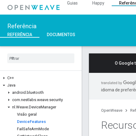
Guias
Happy
Referên
Referência
REFERÊNCIA
DOCUMENTOS
O Google 
C++
Java
idioma de preferê
android
.
bluetooth
com
.
nestlabs
.
weave
.
security
nl
.
Weave
.
Device
Manager
OpenWeave
Ref
Visão geral
Recurso
Device
Features
Fail
Safe
Arm
Mode