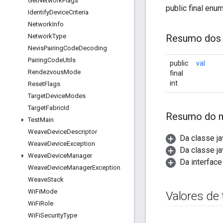
Get
Network
Flags
public final enu
Identify
Device
Criteria
Network
Info
Network
Type
Resumo dos
Nevis
Pairing
Code
Decoding
Pairing
Code
Utils
public
val
Rendezvous
Mode
final
int
Reset
Flags
Target
Device
Modes
Target
Fabric
Id
Resumo do 
Test
Main
Weave
Device
Descriptor
Da classe ja
Weave
Device
Exception
Da classe ja
Weave
Device
Manager
Da interface
Weave
Device
Manager
Exception
Weave
Stack
Wi
Fi
Mode
Valores de
Wi
Fi
Role
Wi
Fi
Security
Type