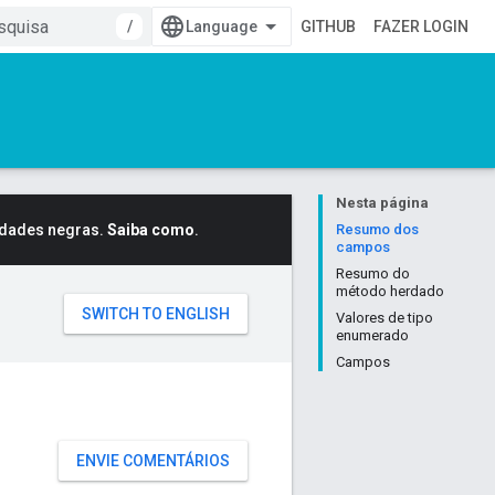
/
GITHUB
FAZER LOGIN
Nesta página
idades negras.
Saiba como
.
Resumo dos
campos
Resumo do
método herdado
Valores de tipo
enumerado
Campos
ENVIE COMENTÁRIOS