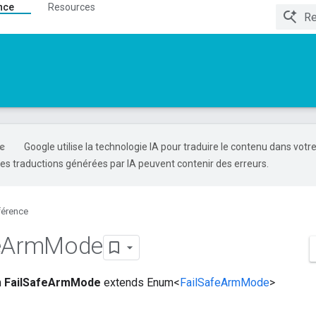
nce
Resources
Google utilise la technologie IA pour traduire le contenu dans votr
es traductions générées par IA peuvent contenir des erreurs.
férence
e
Arm
Mode
m
FailSafeArmMode
extends Enum<
FailSafeArmMode
>