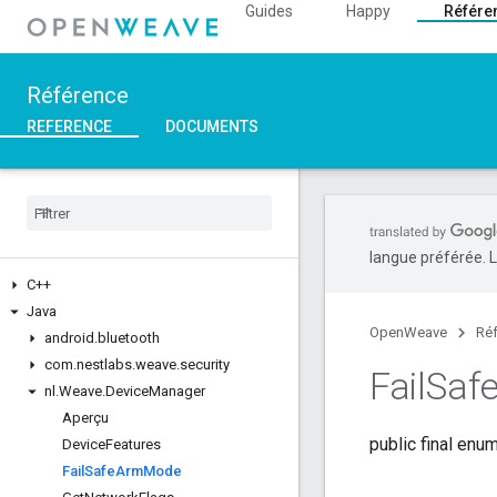
Guides
Happy
Référe
Référence
REFERENCE
DOCUMENTS
langue préférée. L
C++
Java
OpenWeave
Ré
android
.
bluetooth
com
.
nestlabs
.
weave
.
security
Fail
Saf
nl
.
Weave
.
Device
Manager
Aperçu
public final enu
Device
Features
Fail
Safe
Arm
Mode