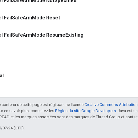
al Fail
Safe
Arm
Mode
Not
Specified
al Fail
Safe
Arm
Mode
Reset
al Fail
Safe
Arm
Mode
Resume
Existing
al
le contenu de cette page est régi par une licence
Creative Commons Attribution
our en savoir plus, consultez les
Règles du site Google Developers
. Java est 
HREAD et les marques associées sont des marques de Thread Group et sont uti
5/07/24 (UTC).