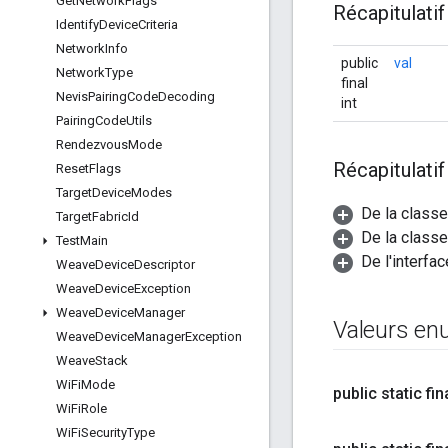
Get
Network
Flags
Récapitulati
Identify
Device
Criteria
Network
Info
public
val
Network
Type
final
Nevis
Pairing
Code
Decoding
int
Pairing
Code
Utils
Rendezvous
Mode
Récapitulati
Reset
Flags
Target
Device
Modes
De la classe
Target
Fabric
Id
De la classe
Test
Main
De l'interfa
Weave
Device
Descriptor
Weave
Device
Exception
Weave
Device
Manager
Valeurs e
Weave
Device
Manager
Exception
Weave
Stack
Wi
Fi
Mode
public static fin
Wi
Fi
Role
Wi
Fi
Security
Type