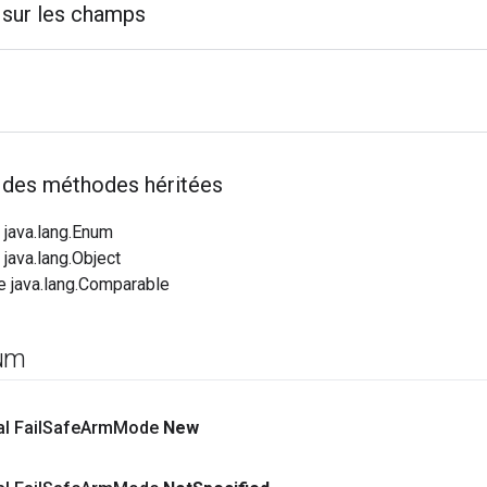
f sur les champs
f des méthodes héritées
 java.lang.Enum
 java.lang.Object
ce java.lang.Comparable
num
al Fail
Safe
Arm
Mode
New