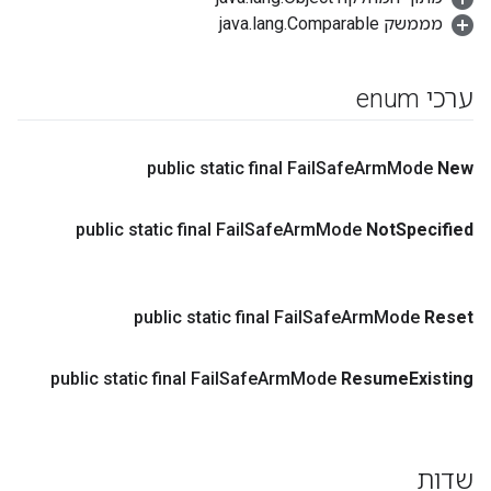
מממשק java.lang.Comparable
ערכי enum
public static final Fail
Safe
Arm
Mode
New
public static final Fail
Safe
Arm
Mode
Not
Specified
public static final Fail
Safe
Arm
Mode
Reset
public static final Fail
Safe
Arm
Mode
Resume
Existing
שדות