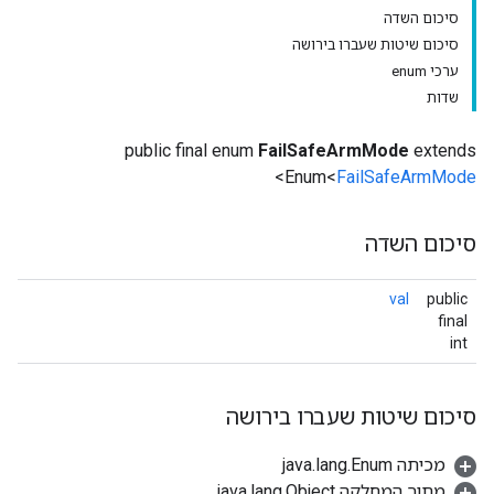
סיכום השדה
סיכום שיטות שעברו בירושה
ערכי enum
שדות
public final enum
FailSafeArmMode
extends
>
Enum<
FailSafeArmMode
סיכום השדה
val
public
final
int
סיכום שיטות שעברו בירושה
מכיתה java.lang.Enum
מתוך המחלקה java.lang.Object