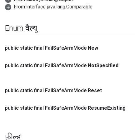
From interface java.lang.Comparable
Enum वैल्यू
public static final Fail
Safe
Arm
Mode
New
public static final Fail
Safe
Arm
Mode
Not
Specified
public static final Fail
Safe
Arm
Mode
Reset
public static final Fail
Safe
Arm
Mode
Resume
Existing
फ़ील्ड