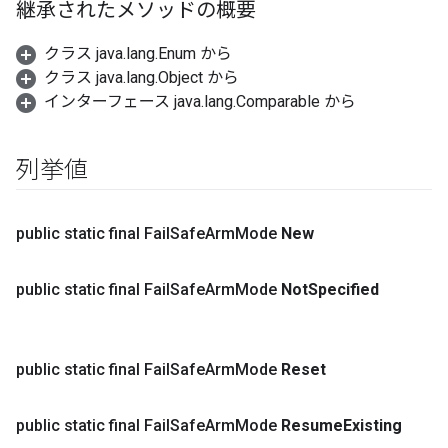
継承されたメソッドの概要
クラス java.lang.Enum から
クラス java.lang.Object から
インターフェース java.lang.Comparable から
列挙値
public static final Fail
Safe
Arm
Mode
New
public static final Fail
Safe
Arm
Mode
Not
Specified
public static final Fail
Safe
Arm
Mode
Reset
public static final Fail
Safe
Arm
Mode
Resume
Existing