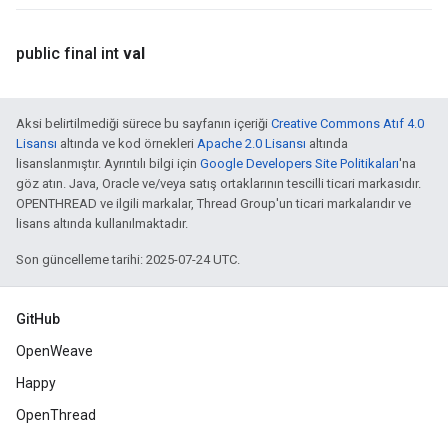
public final int
val
Aksi belirtilmediği sürece bu sayfanın içeriği
Creative Commons Atıf 4.0
Lisansı
altında ve kod örnekleri
Apache 2.0 Lisansı
altında
lisanslanmıştır. Ayrıntılı bilgi için
Google Developers Site Politikaları
'na
göz atın. Java, Oracle ve/veya satış ortaklarının tescilli ticari markasıdır.
OPENTHREAD ve ilgili markalar, Thread Group'un ticari markalarıdır ve
lisans altında kullanılmaktadır.
Son güncelleme tarihi: 2025-07-24 UTC.
GitHub
OpenWeave
Happy
OpenThread