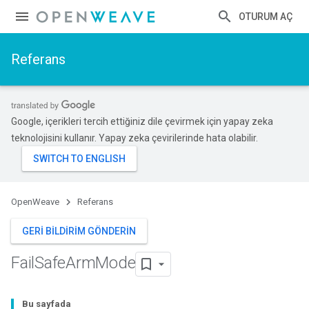
OTURUM AÇ
Referans
Google, içerikleri tercih ettiğiniz dile çevirmek için yapay zeka
teknolojisini kullanır. Yapay zeka çevirilerinde hata olabilir.
OpenWeave
Referans
GERI BILDIRIM GÖNDERIN
Fail
Safe
Arm
Mode
Bu sayfada