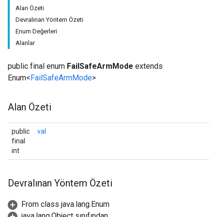
Alan Özeti
Devralınan Yöntem Özeti
Enum Değerleri
Alanlar
public final enum
FailSafeArmMode
extends
Enum<
FailSafeArmMode
>
Alan Özeti
public
val
final
int
Devralınan Yöntem Özeti
From class java.lang.Enum
java.lang.Object sınıfından