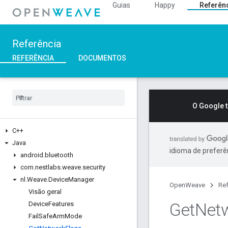
Guias
Happy
Referên
Referência
REFERÊNCIA
DOCUMENTOS
O Google 
C++
Java
idioma de preferê
android
.
bluetooth
com
.
nestlabs
.
weave
.
security
nl
.
Weave
.
Device
Manager
OpenWeave
Ref
Visão geral
Get
Net
Device
Features
Fail
Safe
Arm
Mode