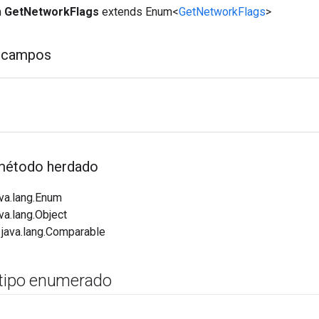
m
GetNetworkFlags
extends Enum<
GetNetworkFlags
>
 campos
método herdado
va.lang.Enum
va.lang.Object
 java.lang.Comparable
 tipo enumerado