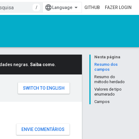
/
GITHUB
FAZER LOGIN
Nesta página
idades negras.
Saiba como
.
Resumo dos
campos
Resumo do
método herdado
Valores de tipo
enumerado
Campos
ENVIE COMENTÁRIOS