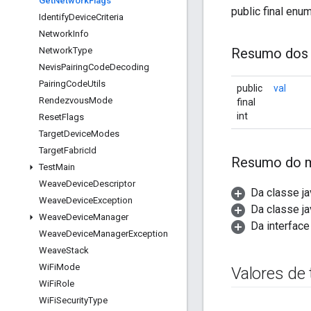
Get
Network
Flags
public final enu
Identify
Device
Criteria
Network
Info
Network
Type
Resumo dos
Nevis
Pairing
Code
Decoding
Pairing
Code
Utils
public
val
Rendezvous
Mode
final
int
Reset
Flags
Target
Device
Modes
Target
Fabric
Id
Resumo do 
Test
Main
Weave
Device
Descriptor
Da classe ja
Weave
Device
Exception
Da classe ja
Weave
Device
Manager
Da interface
Weave
Device
Manager
Exception
Weave
Stack
Wi
Fi
Mode
Valores de
Wi
Fi
Role
Wi
Fi
Security
Type