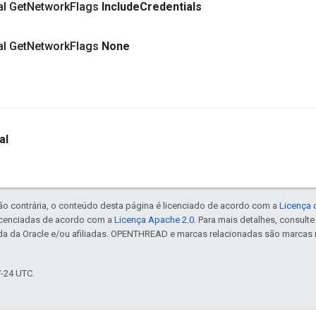
al Get
Network
Flags
Include
Credentials
al Get
Network
Flags
None
al
ão contrária, o conteúdo desta página é licenciado de acordo com a
Licença 
icenciadas de acordo com a
Licença Apache 2.0
. Para mais detalhes, consult
da da Oracle e/ou afiliadas. OPENTHREAD e marcas relacionadas são marcas 
7-24 UTC.