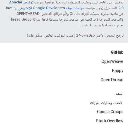
لم يُنصّ على خلاف ذلك، وعيّنات التعليمات البرمجية مرخّصة بموجب
ترخيص Apache
2.0‏
. للتفاصيل، يُرجى مراجعة
سياسات موقع Google Developers الإلكتروني
. إنّ Java
هي علامة تجارية مسجَّلة لشركة Oracle و/أو شركائها التابعين. ‫OPENTHREAD
والعلامات التجارية ذات الصلة هي علامات تجارية مسجّلة تابعة لشركة Thread Group
ويتم استخدامها بموجب ترخيص.
تاريخ التعديل الأخير: 2025-07-24 (حسب التوقيت العالمي المتفَّق عليه)
GitHub
OpenWeave
Happy
OpenThread
الدعم
الأخطاء وطلبات الميزات
Google Groups
Stack Overflow