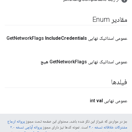
مقادیر Enum
عمومی استاتیک نهایی Get
Credentials
Include
Flags
Network
عمومی استاتیک نهایی Get
Flags
Network
هیچ
فیلدها
عمومی نهایی int
val
جز در مواردی که غیراز این ذکر شده باشد، محتوای این صفحه تحت مجوز
پروانه ارجاع
مشترکات خلاقانه نسخه ۴.۰
است. نمونه کدها نیز دارای مجوز
پروانه آپاچی نسخه ۲.۰