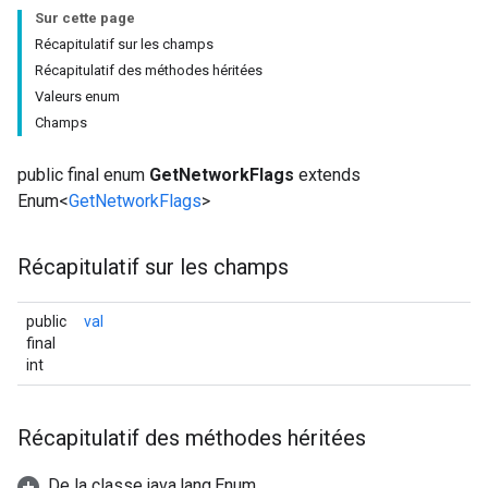
Sur cette page
Récapitulatif sur les champs
Récapitulatif des méthodes héritées
Valeurs enum
Champs
public final enum
GetNetworkFlags
extends
Enum<
GetNetworkFlags
>
Récapitulatif sur les champs
public
val
final
int
Récapitulatif des méthodes héritées
De la classe java.lang.Enum