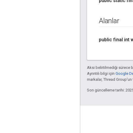
public static fin
Alanlar
public final int
v
Aksi belirtilmediği sürece 
Ayrıntılı bilgi için
Google Dev
markalar, Thread Group'un ti
Son güncelleme tarihi: 202
GitHub
OpenWeave