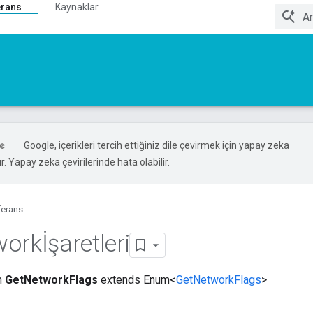
erans
Kaynaklar
Google, içerikleri tercih ettiğiniz dile çevirmek için yapay zeka
ır. Yapay zeka çevirilerinde hata olabilir.
ferans
orkİşaretleri
m
GetNetworkFlags
extends Enum<
GetNetworkFlags
>