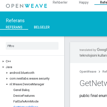
Rehberler
Happy
Ref
Referans
REFERANS
BELGELER
teknolojisini kullan
C++
Java
OpenWeave
Re
android
.
bluetooth
com
.
nestlabs
.
weave
.
security
Get
Netw
nl
.
Weave
.
Device
Manager
Genel Bakış
public final enu
Device
Features
Fail
Safe
Arm
Mode