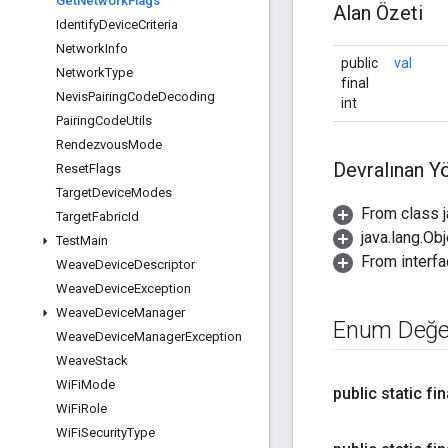
Get
Network
Flags
Alan Özeti
Identify
Device
Criteria
Network
Info
public
val
Network
Type
final
Nevis
Pairing
Code
Decoding
int
Pairing
Code
Utils
Rendezvous
Mode
Devralınan Y
Reset
Flags
Target
Device
Modes
From class 
Target
Fabric
Id
java.lang.Obj
Test
Main
From interfa
Weave
Device
Descriptor
Weave
Device
Exception
Weave
Device
Manager
Enum Değer
Weave
Device
Manager
Exception
Weave
Stack
Wi
Fi
Mode
public static fin
Wi
Fi
Role
Wi
Fi
Security
Type