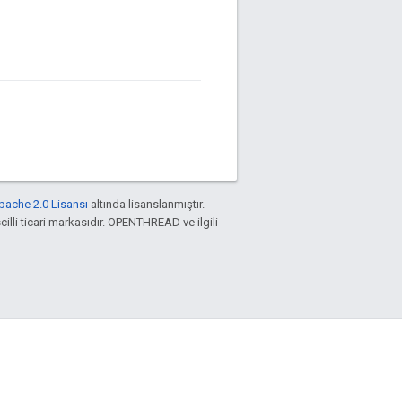
pache 2.0 Lisansı
altında lisanslanmıştır.
cilli ticari markasıdır. OPENTHREAD ve ilgili