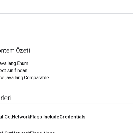
öntem Özeti
java.lang.Enum
ect sınıfından
ce java.lang.Comparable
leri
al Get
Network
Flags
Include
Credentials