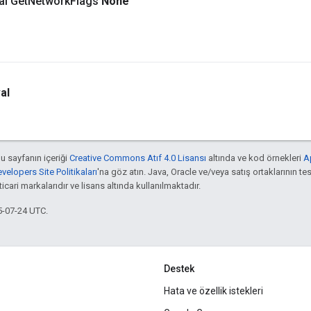
al Get
Network
Flags
None
al
bu sayfanın içeriği
Creative Commons Atıf 4.0 Lisansı
altında ve kod örnekleri
A
elopers Site Politikaları
'na göz atın. Java, Oracle ve/veya satış ortaklarının tes
cari markalarıdır ve lisans altında kullanılmaktadır.
5-07-24 UTC.
Destek
Hata ve özellik istekleri