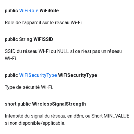
public
Wi
Fi
Role
Wi
Fi
Role
Rôle de l'appareil sur le réseau Wi-Fi.
public String
Wi
Fi
SSID
SSID du réseau Wi-Fi ou NULL si ce n'est pas un réseau
Wi-Fi.
public
Wi
Fi
Security
Type
Wi
Fi
Security
Type
Type de sécurité Wi-Fi.
short public
Wireless
Signal
Strength
Intensité du signal du réseau, en dBm, ou Short.MIN_VALUE
si non disponible/applicable.