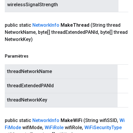
wirelessSignalStrength
public static
Network
Info
Make
Thread
(String thread
Network
Name
,
byte[] thread
Extended
PANId
,
byte[] thread
Network
Key)
Paramètres
threadNetworkName
threadExtendedPANId
threadNetworkKey
public static
Network
Info
Make
Wi
Fi
(String wifi
SSID
,
Wi
Fi
Mode
wifi
Mode
,
Wi
Fi
Role
wifi
Role
,
Wi
Fi
Security
Type