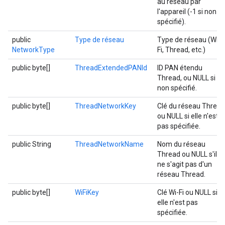
au réseau par
l'appareil (-1 si non
spécifié).
public
Type de réseau
Type de réseau (Wi-
NetworkType
Fi, Thread, etc.)
public byte[]
ThreadExtendedPANId
ID PAN étendu
Thread, ou NULL si
non spécifié.
public byte[]
ThreadNetworkKey
Clé du réseau Thread
ou NULL si elle n'est
pas spécifiée.
public String
ThreadNetworkName
Nom du réseau
Thread ou NULL s'il
ne s'agit pas d'un
réseau Thread.
public byte[]
WiFiKey
Clé Wi-Fi ou NULL si
elle n'est pas
spécifiée.