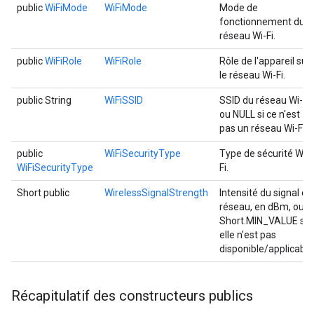
public
WiFiMode
WiFiMode
Mode de
fonctionnement du
réseau Wi-Fi.
public
WiFiRole
WiFiRole
Rôle de l'appareil sur
le réseau Wi-Fi.
public String
WiFiSSID
SSID du réseau Wi-Fi
ou NULL si ce n'est
pas un réseau Wi-Fi.
public
WiFiSecurityType
Type de sécurité Wi-
WiFiSecurityType
Fi.
Short public
WirelessSignalStrength
Intensité du signal du
réseau, en dBm, ou
Short.MIN_VALUE si
elle n'est pas
disponible/applicable
Récapitulatif des constructeurs publics