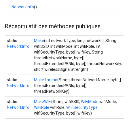
NetworkInfo
()
Récapitulatif des méthodes publiques
static
Make
(int networkType, long networkId, String
NetworkInfo
wifiSSID, int wifiMode, int wifiRole, int
wifiSecurityType, byte[] wifiKey, String
threadNetworkName, byte[]
threadExtendedPANId, byte[] threadNetworkKey,
short wirelessSignalStrength)
static
MakeThread
(String threadNetworkName, byte[]
NetworkInfo
threadExtendedPANId, byte[]
threadNetworkKey)
static
MakeWiFi
(String wifiSSID,
WiFiMode
wifiMode,
NetworkInfo
WiFiRole
wifiRole,
WiFiSecurityType
wifiSecurityType, byte[] wifiKey)