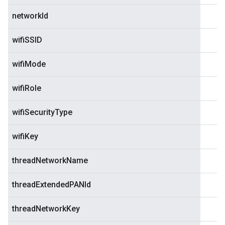
networkId
wifiSSID
wifiMode
wifiRole
wifiSecurityType
wifiKey
threadNetworkName
threadExtendedPANId
threadNetworkKey