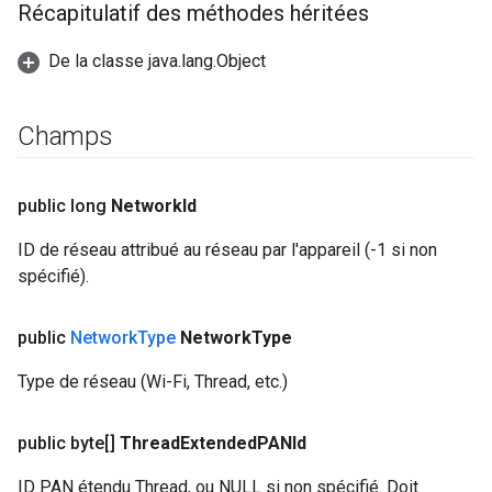
Récapitulatif des méthodes héritées
De la classe java.lang.Object
Champs
public long
Network
Id
ID de réseau attribué au réseau par l'appareil (-1 si non
spécifié).
public
Network
Type
Network
Type
Type de réseau (Wi-Fi, Thread, etc.)
public byte[]
Thread
Extended
PANId
ID PAN étendu Thread, ou NULL si non spécifié. Doit