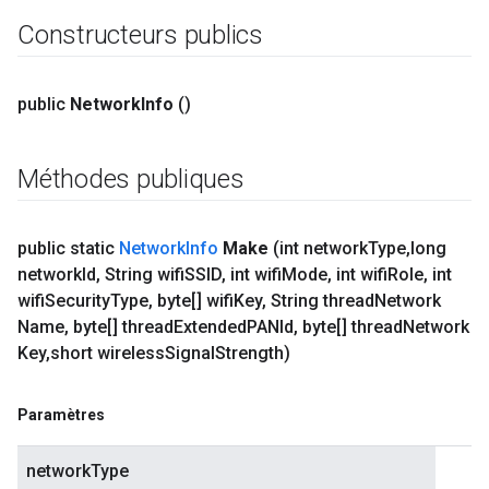
Constructeurs publics
public
Network
Info
()
Méthodes publiques
public static
Network
Info
Make
(int network
Type
,
long
network
Id
,
String wifi
SSID
,
int wifi
Mode
,
int wifi
Role
,
int
wifi
Security
Type
,
byte[] wifi
Key
,
String thread
Network
Name
,
byte[] thread
Extended
PANId
,
byte[] thread
Network
Key
,
short wireless
Signal
Strength)
Paramètres
networkType