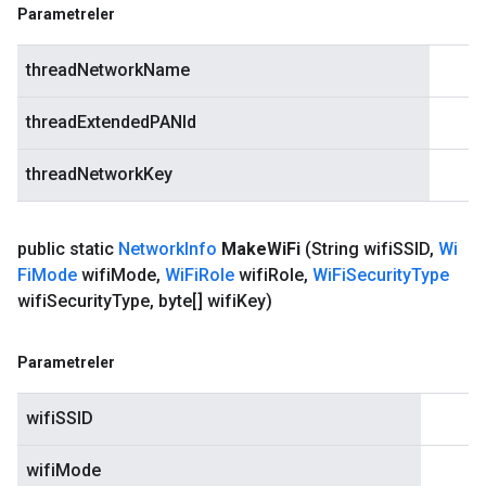
Parametreler
threadNetworkName
threadExtendedPANId
threadNetworkKey
public static
Network
Info
Make
Wi
Fi
(String wifi
SSID
,
Wi
Fi
Mode
wifi
Mode
,
Wi
Fi
Role
wifi
Role
,
Wi
Fi
Security
Type
wifi
Security
Type
,
byte[] wifi
Key)
Parametreler
wifiSSID
wifiMode