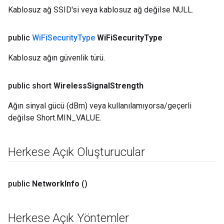
Kablosuz ağ SSID'si veya kablosuz ağ değilse NULL.
public
Wi
Fi
Security
Type
Wi
Fi
Security
Type
Kablosuz ağın güvenlik türü.
public short
Wireless
Signal
Strength
Ağın sinyal gücü (dBm) veya kullanılamıyorsa/geçerli
değilse Short.MIN_VALUE.
Herkese Açık Oluşturucular
public
Network
Info
()
Herkese Açık Yöntemler