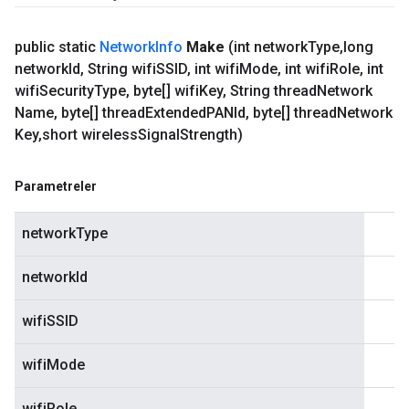
public static
Network
Info
Make
(int network
Type
,
long
network
Id
,
String wifi
SSID
,
int wifi
Mode
,
int wifi
Role
,
int
wifi
Security
Type
,
byte[] wifi
Key
,
String thread
Network
Name
,
byte[] thread
Extended
PANId
,
byte[] thread
Network
Key
,
short wireless
Signal
Strength)
Parametreler
networkType
networkId
wifiSSID
wifiMode
wifiRole