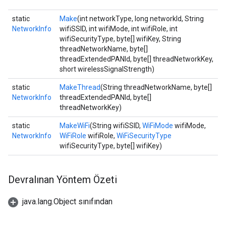
static
Make
(int networkType, long networkId, String
NetworkInfo
wifiSSID, int wifiMode, int wifiRole, int
wifiSecurityType, byte[] wifiKey, String
threadNetworkName, byte[]
threadExtendedPANId, byte[] threadNetworkKey,
short wirelessSignalStrength)
static
MakeThread
(String threadNetworkName, byte[]
NetworkInfo
threadExtendedPANId, byte[]
threadNetworkKey)
static
MakeWiFi
(String wifiSSID,
WiFiMode
wifiMode,
NetworkInfo
WiFiRole
wifiRole,
WiFiSecurityType
wifiSecurityType, byte[] wifiKey)
Devralınan Yöntem Özeti
java.lang.Object sınıfından