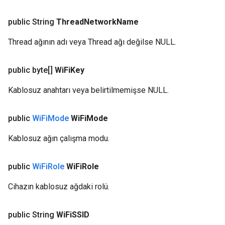
public String
Thread
Network
Name
Thread ağının adı veya Thread ağı değilse NULL.
public byte[]
Wi
Fi
Key
Kablosuz anahtarı veya belirtilmemişse NULL.
public
Wi
Fi
Mode
Wi
Fi
Mode
Kablosuz ağın çalışma modu.
public
Wi
Fi
Role
Wi
Fi
Role
Cihazın kablosuz ağdaki rolü.
public String
Wi
Fi
SSID