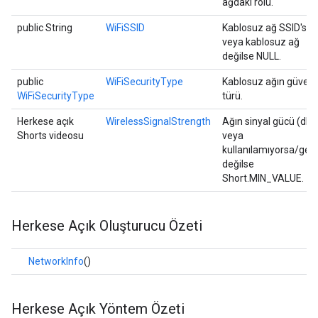
ağdaki rolü.
public String
WiFiSSID
Kablosuz ağ SSID'si
veya kablosuz ağ
değilse NULL.
public
WiFiSecurityType
Kablosuz ağın güvenl
WiFiSecurityType
türü.
Herkese açık
WirelessSignalStrength
Ağın sinyal gücü (dB
Shorts videosu
veya
kullanılamıyorsa/geçe
değilse
Short.MIN_VALUE.
Herkese Açık Oluşturucu Özeti
NetworkInfo
()
Herkese Açık Yöntem Özeti