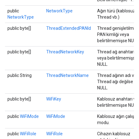
public
NetworkType
Ağın türü (kablosuz,
NetworkType
Thread vb.)
public byte[]
ThreadExtendedPANId
Thread genişletilmiş
PAN kimliği veya
belirtilmemişse NULL.
public byte[]
ThreadNetworkKey
Thread ağ anahtarı
veya belirtilmemişse
NULL.
public String
ThreadNetworkName
Thread ağının adı ve
Thread ağı değilse
NULL.
public byte[]
WiFiKey
Kablosuz anahtarı ve
belirtilmemişse NULL.
public
WiFiMode
WiFiMode
Kablosuz ağın çalışm
modu.
public
WiFiRole
WiFiRole
Cihazın kablosuz