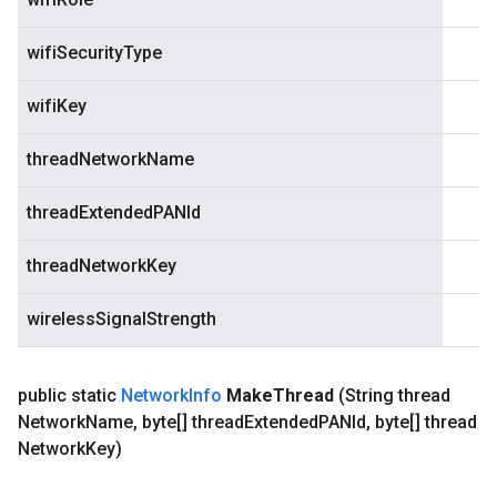
wifiSecurityType
wifiKey
threadNetworkName
threadExtendedPANId
threadNetworkKey
wirelessSignalStrength
public static
Network
Info
Make
Thread
(String thread
Network
Name
,
byte[] thread
Extended
PANId
,
byte[] thread
Network
Key)