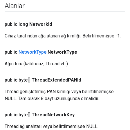
Alanlar
public long
Network
Id
Cihaz tarafından ağa atanan ağ kimliği. Belirtilmemişse -1.
public
Network
Type
Network
Type
Ağın türü (kablosuz, Thread vb.)
public byte[]
Thread
Extended
PANId
Thread genişletilmiş PAN kimliği veya belirtilmemişse
NULL. Tam olarak 8 bayt uzunluğunda olmalıdır.
public byte[]
Thread
Network
Key
Thread ağ anahtarı veya belirtilmemişse NULL.