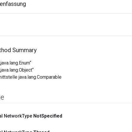
enfassung
ethod Summary
java.lang.Enum“
java.lang.Object“
ittstelle java.lang.Comparable
te
nal Network
Type
Not
Specified