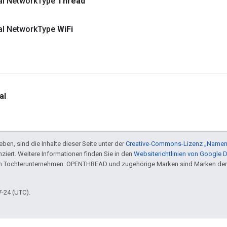
nal Network
Type
Thread
nal Network
Type
Wi
Fi
al
ben, sind die Inhalte dieser Seite unter der
Creative-Commons-Lizenz „Namen
nziert. Weitere Informationen finden Sie in den
Websiterichtlinien von Google 
en Tochterunternehmen. OPENTHREAD und zugehörige Marken sind Marken der
7-24 (UTC).