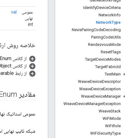
Get
Network
Flags
Identify
Device
Criteria
عمومی
val
Network
Info
نهایی
Network
Type
int
Nevis
Pairing
Code
Decoding
Pairing
Code
Utils
خلاصه روش ارث
Rendezvous
Mode
Reset
Flags
از کلاس java.lang.Enum
Target
Device
Modes
از کلاس java.lang.Object
Target
Fabric
Id
از رابط java.lang.Comparable
Test
Main
Weave
Device
Descriptor
Weave
Device
Exception
مقادیر Enum
Weave
Device
Manager
Weave
Device
Manager
Exception
Weave
Stack
عمومی استاتیک نهایی ork
Wi
Fi
Mode
Wi
Fi
Role
شبکه
تایپ
نهایی ا
Wi
Fi
Security
Type