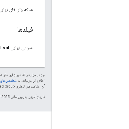
شبکه
وای فای
نهای
فیلدها
عمومی نهایی int
val
جز در مواردی که غیراز این ذکر
اطلاع از جزئیات، به
خطمشی‌های سایت elopers
آن، علامت‌های تجاری Thread Group هستند و تحت پروانه استفاده می‌شوند.
تاریخ آخرین به‌روزرسانی 2025-07-28 به‌وقت ساعت هماهنگ جهانی.
GitHub