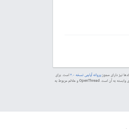
دها نیز دارای مجوز
پروانه آپاچی نسخه ۲.۰
است. برای
مراجعه کنید. جاوا علامت تجاری ثبت‌شده Oracle و/یا شرکت‌های وابسته به آن است. ‫OpenThread و علائم مربوط به