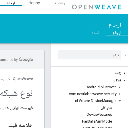
راهنماها
Happy
ارجاع
ارجاع
ارجاع
اسناد
C++
OpenWeave
ارجا
Java
android
.
bluetooth
نوع شبکه
com
.
nestlabs
.
weave
.
security
nl
.
Weave
.
Device
Manager
فهرست نهایی عموم
نمای کلی
Device
Features
Fail
Safe
Arm
Mode
خلاصه فیلد