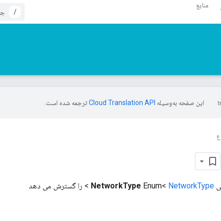
منابع
/
این صفحه به‌وسیله
ترجمه شده است.
ع
ی
NetworkType
Enum<
NetworkType
> را گسترش می دهد