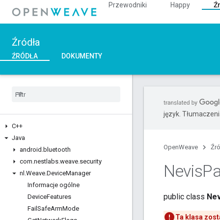
Przewodniki
Happy
Ź
Źródła
ŹRÓDŁA
DOKUMENTY
język. Tłumaczen
C++
Java
OpenWeave
Źr
android
.
bluetooth
com
.
nestlabs
.
weave
.
security
Nevis
Pa
nl
.
Weave
.
Device
Manager
Informacje ogólne
public class
Nev
Device
Features
Fail
Safe
Arm
Mode
Ta klasa zost