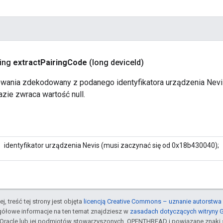
ring
extract
Pairing
Code
(long device
Id)
wania zdekodowany z podanego identyfikatora urządzenia Nevis, 
zie zwraca wartość null.
identyfikator urządzenia Nevis (musi zaczynać się od 0x18b430040);
j, treść tej strony jest objęta
licencją Creative Commons – uznanie autorstwa 
gółowe informacje na ten temat znajdziesz w
zasadach dotyczących witryny 
Oracle lub jej podmiotów stowarzyszonych. OPENTHREAD i powiązane znaki 