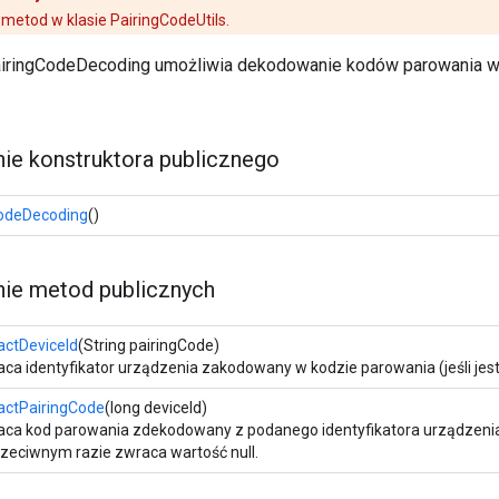
 metod w klasie PairingCodeUtils.
iringCodeDecoding umożliwia dekodowanie kodów parowania w c
e konstruktora publicznego
CodeDecoding
()
e metod publicznych
actDeviceId
(String pairingCode)
ca identyfikator urządzenia zakodowany w kodzie parowania (jeśli jes
actPairingCode
(long deviceId)
ca kod parowania zdekodowany z podanego identyfikatora urządzenia Ne
zeciwnym razie zwraca wartość null.