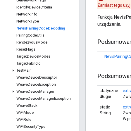
Get
Network
Flags
Zamiast tego użyj
Identify
Device
Criteria
Network
Info
Funkcja NevisPa
Network
Type
urządzenia.
Nevis
Pairing
Code
Decoding
Pairing
Code
Utils
Podsumowani
Rendezvous
Mode
Reset
Flags
Target
Device
Modes
NevisPairing
Target
Fabric
Id
Test
Main
Podsumowani
Weave
Device
Descriptor
Weave
Device
Exception
statyczne
extr
Weave
Device
Manager
długie
Zwra
Weave
Device
Manager
Exception
Weave
Stack
static
extr
Wi
Fi
Mode
String
Zwra
W pr
Wi
Fi
Role
Wi
Fi
Security
Type