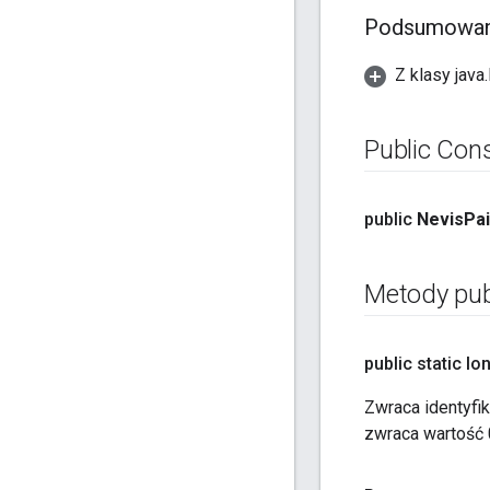
Podsumowani
Z klasy java
Public Con
public
Nevis
Pai
Metody pub
public static lo
Zwraca identyfi
zwraca wartość 