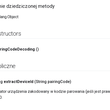
e dziedziczonej metody
.lang.Object
structors
ring
Code
Decoding
()
liczne
ng
extract
Device
Id
(String pairing
Code)
kator urządzenia zakodowany w kodzie parowania (jeśli jest pra
0.