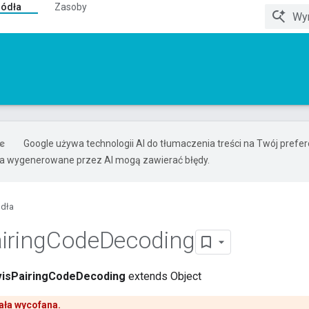
ródła
Zasoby
Google używa technologii AI do tłumaczenia treści na Twój pref
ia wygenerowane przez AI mogą zawierać błędy.
ódła
iring
Code
Decoding
isPairingCodeDecoding
extends Object
ała wycofana.