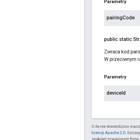
Parametry
pairingCode
public static St
Zwraca kod paro
W przeciwnym ra
Parametry
deviceId
O ile nie stwierdzono inacze
licencji Apache 2.0
. Szcze
znakiem towarowym firmy 