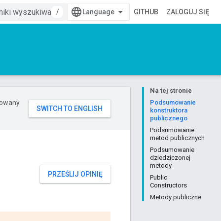
/
GITHUB
ZALOGUJ SIĘ
Na tej stronie
erowany
Podsumowanie
konstruktora
publicznego
Podsumowanie
metod publicznych
Podsumowanie
dziedziczonej
metody
PRZEŚLIJ OPINIĘ
Public
Constructors
Metody publiczne