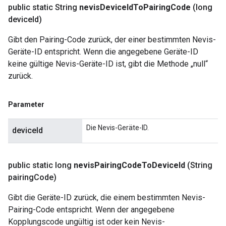
public static String
nevis
Device
Id
To
Pairing
Code
(long
device
Id)
Gibt den Pairing-Code zurück, der einer bestimmten Nevis-
Geräte-ID entspricht. Wenn die angegebene Geräte-ID
keine gültige Nevis-Geräte-ID ist, gibt die Methode „null“
zurück.
Parameter
Die Nevis-Geräte-ID.
deviceId
public static long
nevis
Pairing
Code
To
Device
Id
(String
pairing
Code)
Gibt die Geräte-ID zurück, die einem bestimmten Nevis-
Pairing-Code entspricht. Wenn der angegebene
Kopplungscode ungültig ist oder kein Nevis-