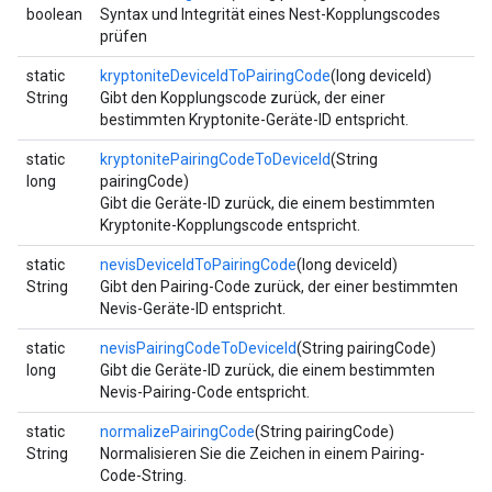
boolean
Syntax und Integrität eines Nest-Kopplungscodes
prüfen
static
kryptoniteDeviceIdToPairingCode
(long deviceId)
String
Gibt den Kopplungscode zurück, der einer
bestimmten Kryptonite-Geräte-ID entspricht.
static
kryptonitePairingCodeToDeviceId
(String
long
pairingCode)
Gibt die Geräte-ID zurück, die einem bestimmten
Kryptonite-Kopplungscode entspricht.
static
nevisDeviceIdToPairingCode
(long deviceId)
String
Gibt den Pairing-Code zurück, der einer bestimmten
Nevis-Geräte-ID entspricht.
static
nevisPairingCodeToDeviceId
(String pairingCode)
long
Gibt die Geräte-ID zurück, die einem bestimmten
Nevis-Pairing-Code entspricht.
static
normalizePairingCode
(String pairingCode)
String
Normalisieren Sie die Zeichen in einem Pairing-
Code-String.