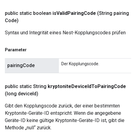
public static boolean
is
Valid
Pairing
Code
(String pairing
Code)
Syntax und Integrität eines Nest-Kopplungscodes prüfen
Parameter
Der Kopplungscode.
pairingCode
public static String
kryptonite
Device
Id
To
Pairing
Code
(long device
Id)
Gibt den Kopplungscode zurück, der einer bestimmten
Kryptonite-Geräte-ID entspricht. Wenn die angegebene
Geräte-ID keine gültige Kryptonite-Geräte-ID ist, gibt die
Methode „null“ zurück.