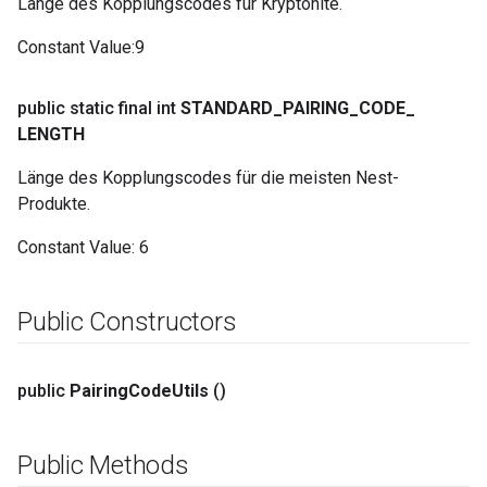
Länge des Kopplungscodes für Kryptonite.
Constant Value
:
9
public static final int
STANDARD
_
PAIRING
_
CODE
_
LENGTH
Länge des Kopplungscodes für die meisten Nest-
Produkte.
Constant Value:
6
Public Constructors
public
Pairing
Code
Utils
()
Public Methods