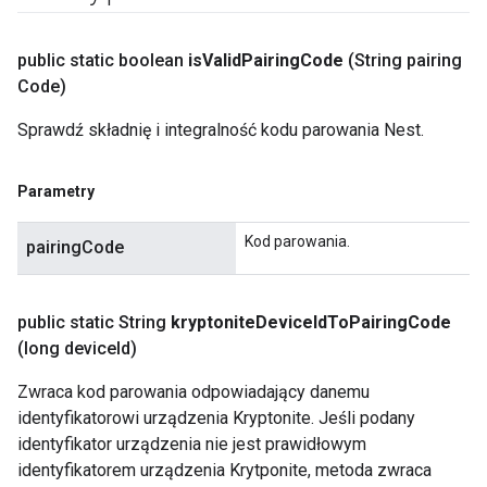
public static boolean
is
Valid
Pairing
Code
(String pairing
Code)
Sprawdź składnię i integralność kodu parowania Nest.
Parametry
Kod parowania.
pairingCode
public static String
kryptonite
Device
Id
To
Pairing
Code
(long device
Id)
Zwraca kod parowania odpowiadający danemu
identyfikatorowi urządzenia Kryptonite. Jeśli podany
identyfikator urządzenia nie jest prawidłowym
identyfikatorem urządzenia Krytponite, metoda zwraca