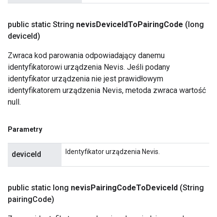
public static String
nevis
Device
Id
To
Pairing
Code
(long
device
Id)
Zwraca kod parowania odpowiadający danemu
identyfikatorowi urządzenia Nevis. Jeśli podany
identyfikator urządzenia nie jest prawidłowym
identyfikatorem urządzenia Nevis, metoda zwraca wartość
null.
Parametry
Identyfikator urządzenia Nevis.
deviceId
public static long
nevis
Pairing
Code
To
Device
Id
(String
pairing
Code)