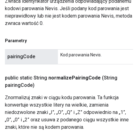
Zwraca identyfikator urządzenia odpowiadający podanemu
kodowi parowania Nevis. Jeśli podany kod parowania jest
nieprawidłowy lub nie jest kodem parowania Nevis, metoda
zwraca wartość 0.
Parametry
Kod parowania Nevis.
pairingCode
public static String
normalize
Pairing
Code
(String
pairing
Code)
Znormalizuj znaki w ciągu kodu parowania. Ta funkcja
konwertuje wszystkie litery na wielkie, zamienia
niedozwolone znaki „I”, „O”, „Q” i „Z” odpowiednio na „1”,
„0”, „0” i „2” oraz usuwa z podanego ciągu wszystkie inne
znaki, które nie są kodem parowania.