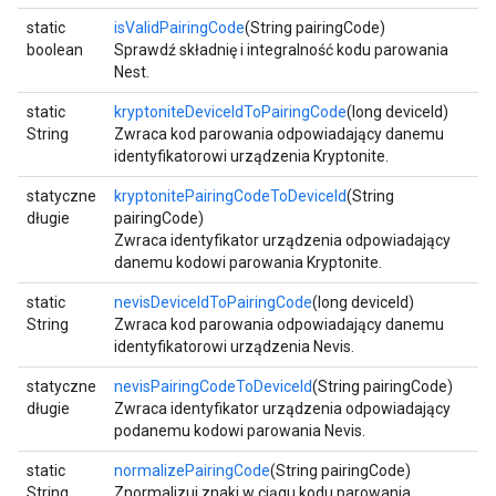
static
isValidPairingCode
(String pairingCode)
boolean
Sprawdź składnię i integralność kodu parowania
Nest.
static
kryptoniteDeviceIdToPairingCode
(long deviceId)
String
Zwraca kod parowania odpowiadający danemu
identyfikatorowi urządzenia Kryptonite.
statyczne
kryptonitePairingCodeToDeviceId
(String
długie
pairingCode)
Zwraca identyfikator urządzenia odpowiadający
danemu kodowi parowania Kryptonite.
static
nevisDeviceIdToPairingCode
(long deviceId)
String
Zwraca kod parowania odpowiadający danemu
identyfikatorowi urządzenia Nevis.
statyczne
nevisPairingCodeToDeviceId
(String pairingCode)
długie
Zwraca identyfikator urządzenia odpowiadający
podanemu kodowi parowania Nevis.
static
normalizePairingCode
(String pairingCode)
String
Znormalizuj znaki w ciągu kodu parowania.