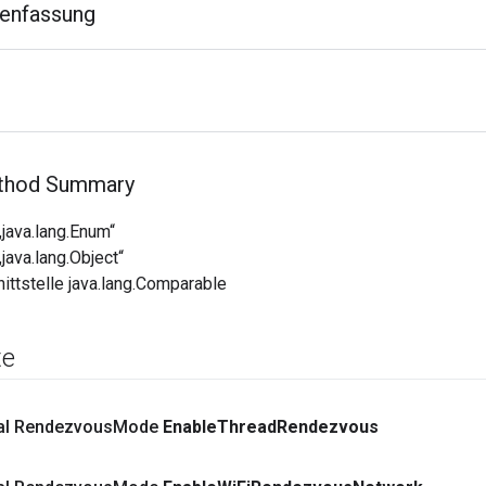
enfassung
ethod Summary
java.lang.Enum“
java.lang.Object“
ittstelle java.lang.Comparable
te
inal Rendezvous
Mode
Enable
Thread
Rendezvous