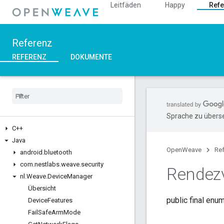
Leitfäden
Happy
Refe
Referenz
REFERENZ
DOKUMENTE
Sprache zu überse
C++
Java
OpenWeave
Re
android
.
bluetooth
com
.
nestlabs
.
weave
.
security
Rendez
nl
.
Weave
.
Device
Manager
Übersicht
public final enu
Device
Features
Fail
Safe
Arm
Mode