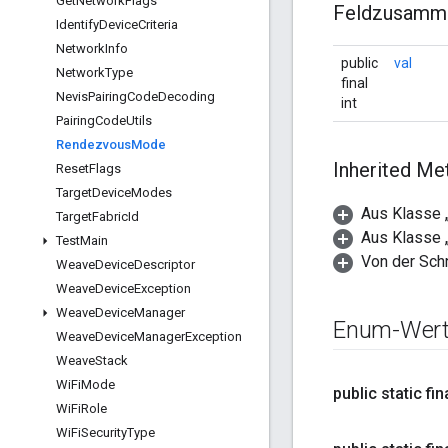
Get
Network
Flags
Feldzusamm
Identify
Device
Criteria
Network
Info
public
val
Network
Type
final
Nevis
Pairing
Code
Decoding
int
Pairing
Code
Utils
Rendezvous
Mode
Inherited M
Reset
Flags
Target
Device
Modes
Aus Klasse „
Target
Fabric
Id
Aus Klasse „
Test
Main
Von der Schn
Weave
Device
Descriptor
Weave
Device
Exception
Weave
Device
Manager
Enum-Wer
Weave
Device
Manager
Exception
Weave
Stack
Wi
Fi
Mode
public static f
Wi
Fi
Role
Wi
Fi
Security
Type