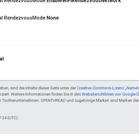
inal Rendezvous
Mode
Enable
Wi
Fi
Rendezvous
Network
inal Rendezvous
Mode
None
al
ben, sind die Inhalte dieser Seite unter der
Creative-Commons-Lizenz „Namen
nziert. Weitere Informationen finden Sie in den
Websiterichtlinien von Google 
en Tochterunternehmen. OPENTHREAD und zugehörige Marken sind Marken der
7-24 (UTC).