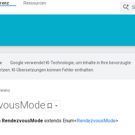
renz
Ressourcen
Google verwendet KI-Technologie, um Inhalte in Ihre bevorzugte
tzen. KI-Übersetzungen können Fehler enthalten.
ferenz
vous
Mode
m
RendezvousMode
extends Enum<
RendezvousMode
>