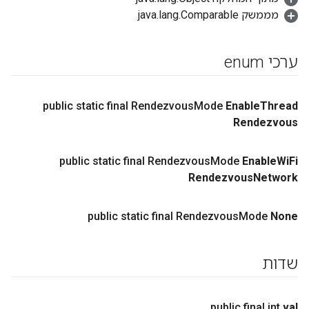
מממשק java.lang.Comparable
ערכי enum
public static final Rendezvous
Mode
Enable
Thread
Rendezvous
public static final Rendezvous
Mode
Enable
Wi
Fi
Rendezvous
Network
public static final Rendezvous
Mode
None
שדות
public final int
val