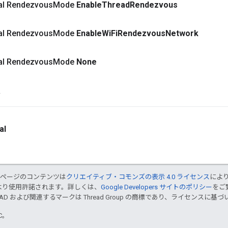
inal Rendezvous
Mode
Enable
Thread
Rendezvous
inal Rendezvous
Mode
Enable
Wi
Fi
Rendezvous
Network
inal Rendezvous
Mode
None
ド
al
のページのコンテンツは
クリエイティブ・コモンズの表示 4.0 ライセンス
によ
より使用許諾されます。詳しくは、
Google Developers サイトのポリシー
をご覧
EAD および関連するマークは Thread Group の商標であり、ライセンスに
TC。