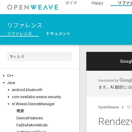
ガイド
Happy
リファ
リファレンス
リファレンス
ドキュメント
Goo
C++
Java
ます。AI 翻訳
android
.
bluetooth
com
.
nestlabs
.
weave
.
security
nl
.
Weave
.
Device
Manager
OpenWeave
リ
概要
Rendez
Device
Features
Fail
Safe
Arm
Mode