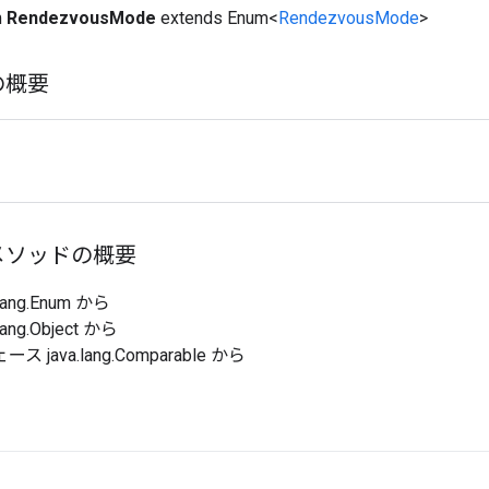
m
RendezvousMode
extends Enum<
RendezvousMode
>
の概要
メソッドの概要
lang.Enum から
ang.Object から
 java.lang.Comparable から