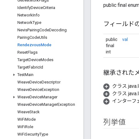
Get
Network
Flags
public final enu
Identify
Device
Criteria
Network
Info
Network
Type
フィールド
Nevis
Pairing
Code
Decoding
Pairing
Code
Utils
public
val
Rendezvous
Mode
final
int
Reset
Flags
Target
Device
Modes
Target
Fabric
Id
継承された
Test
Main
Weave
Device
Descriptor
クラス java.
Weave
Device
Exception
クラス java.l
Weave
Device
Manager
インターフェース
Weave
Device
Manager
Exception
Weave
Stack
Wi
Fi
Mode
列挙値
Wi
Fi
Role
Wi
Fi
Security
Type