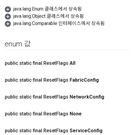
java.lang.Enum 클래스에서 상속됨
java.lang.Object 클래스에서 상속됨
java.lang.Comparable 인터페이스에서 상속됨
enum 값
public static final Reset
Flags
All
public static final Reset
Flags
Fabric
Config
public static final Reset
Flags
Network
Config
public static final Reset
Flags
None
public static final Reset
Flags
Service
Config