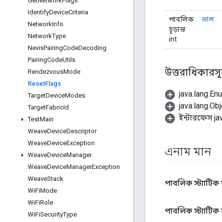
Get
Network
Flags
Identify
Device
Criteria
পাবলিক
ভাল
Network
Info
চূড়ান্ত
Network
Type
int
Nevis
Pairing
Code
Decoding
Pairing
Code
Utils
উত্তরাধিকারসূত
Rendezvous
Mode
Reset
Flags
java.lang.En
Target
Device
Modes
java.lang.Obj
Target
Fabric
Id
ইন্টারফেস ja
Test
Main
Weave
Device
Descriptor
Weave
Device
Exception
এনাম মান
Weave
Device
Manager
Weave
Device
Manager
Exception
Weave
Stack
পাবলিক স্ট্যাটিক 
Wi
Fi
Mode
Wi
Fi
Role
পাবলিক স্ট্যাটিক
Wi
Fi
Security
Type