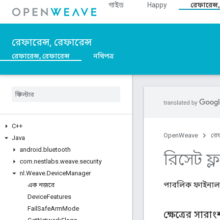
গাইড
Happy
রেফারেন্স,
রেফারেন্স, রেফারেন্স
রেফারেন্স, রেফারেন্স
নথিপত্র
C++
OpenWeave
রেফ
Java
android
.
bluetooth
রিসেট ফ্ল
com
.
nestlabs
.
weave
.
security
nl
.
Weave
.
Device
Manager
পাবলিক ফাইনা
এক নজরে
Device
Features
Fail
Safe
Arm
Mode
ক্ষেত্রের সারাং