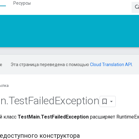
Ресурсы
Эта страница переведена с помощью
Cloud Translation API
.
ылка
in
.
Test
Failed
Exception
й класс
TestMain.TestFailedException
расширяет RuntimeEx
едоступного конструктора