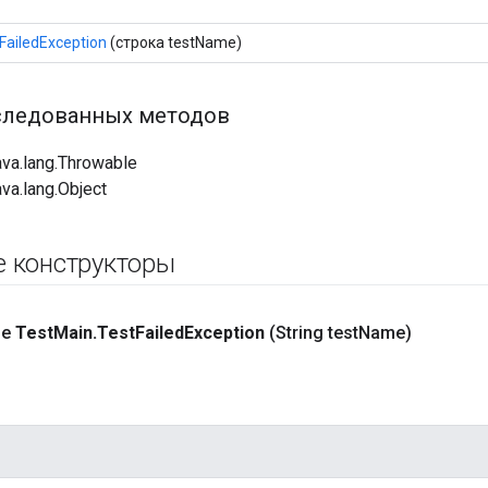
FailedException
(строка testName)
следованных методов
ava.lang.Throwable
va.lang.Object
е конструкторы
ое
Test
Main
.
Test
Failed
Exception
(String test
Name)