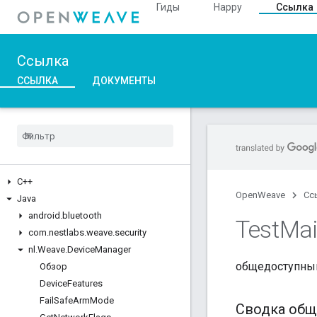
Гиды
Happy
Ссылка
Ссылка
ССЫЛКА
ДОКУМЕНТЫ
C++
OpenWeave
Сс
Java
android
.
bluetooth
Test
Ma
com
.
nestlabs
.
weave
.
security
nl
.
Weave
.
Device
Manager
общедоступны
Обзор
Device
Features
Fail
Safe
Arm
Mode
Сводка общ