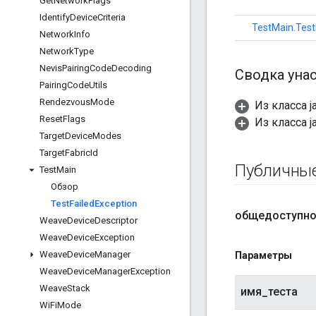
Get
Network
Flags
Identify
Device
Criteria
TestMain.Test
Network
Info
Network
Type
Nevis
Pairing
Code
Decoding
Сводка уна
Pairing
Code
Utils
Rendezvous
Mode
Из класса j
Reset
Flags
Из класса ja
Target
Device
Modes
Target
Fabric
Id
Публичны
Test
Main
Обзор
Test
Failed
Exception
общедоступн
Weave
Device
Descriptor
Weave
Device
Exception
Weave
Device
Manager
Параметры
Weave
Device
Manager
Exception
Weave
Stack
имя_теста
Wi
Fi
Mode