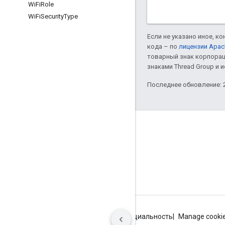
Wi
Fi
Role
Wi
Fi
Security
Type
Если не указано иное, к
кода – по
лицензии Apac
товарный знак корпорац
знаками Thread Group и 
Последнее обновление: 2
GitHub
OpenWeave
Happy
OpenThread
Условия использования
Конфиденциальность
Manage cooki