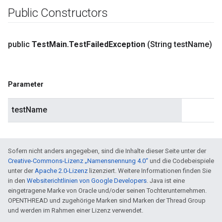
Public Constructors
public
Test
Main
.
Test
Failed
Exception
(String test
Name)
Parameter
testName
Sofern nicht anders angegeben, sind die Inhalte dieser Seite unter der
Creative-Commons-Lizenz „Namensnennung 4.0“
und die Codebeispiele
unter der
Apache 2.0-Lizenz
lizenziert. Weitere Informationen finden Sie
in den
Websiterichtlinien von Google Developers
. Java ist eine
eingetragene Marke von Oracle und/oder seinen Tochterunternehmen.
OPENTHREAD und zugehörige Marken sind Marken der Thread Group
und werden im Rahmen einer Lizenz verwendet.