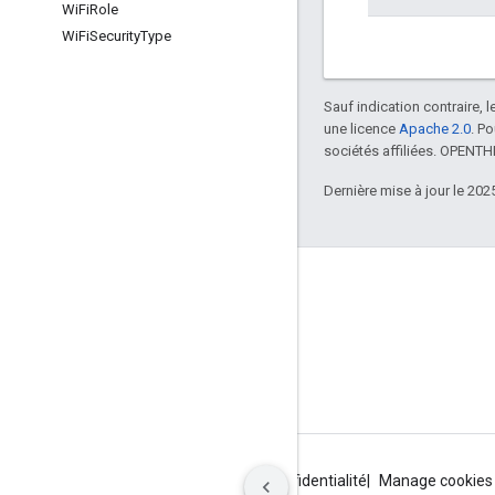
Wi
Fi
Role
Wi
Fi
Security
Type
Sauf indication contraire, 
une licence
Apache 2.0
. P
sociétés affiliées. OPENT
Dernière mise à jour le 202
GitHub
OpenWeave
Happy
OpenThread
Conditions d'utilisation
Règles de confidentialité
Manage cookies