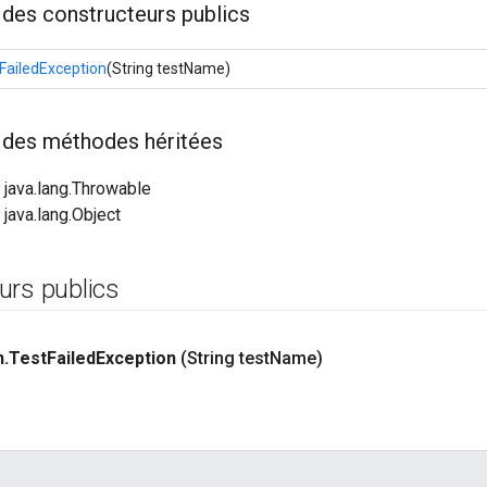
 des constructeurs publics
FailedException
(String testName)
f des méthodes héritées
 java.lang.Throwable
 java.lang.Object
urs publics
n
.
Test
Failed
Exception
(String test
Name)