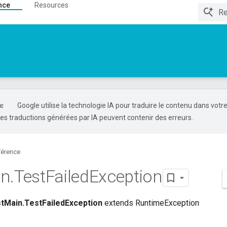
nce
Resources
Google utilise la technologie IA pour traduire le contenu dans votr
es traductions générées par IA peuvent contenir des erreurs.
férence
in
.
Test
Failed
Exception
tMain.TestFailedException
extends RuntimeException