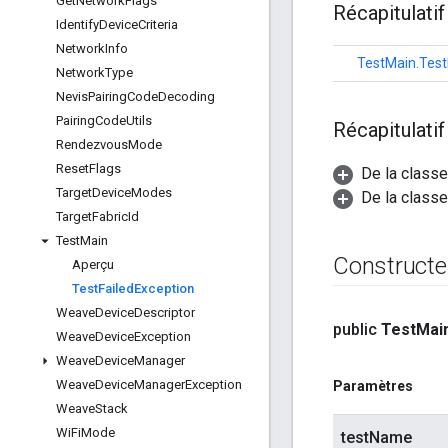
Get
Network
Flags
Récapitulatif
Identify
Device
Criteria
Network
Info
TestMain.Test
Network
Type
Nevis
Pairing
Code
Decoding
Pairing
Code
Utils
Récapitulati
Rendezvous
Mode
Reset
Flags
De la classe
Target
Device
Modes
De la classe
Target
Fabric
Id
Test
Main
Constructe
Aperçu
Test
Failed
Exception
Weave
Device
Descriptor
public
Test
Mai
Weave
Device
Exception
Weave
Device
Manager
Weave
Device
Manager
Exception
Paramètres
Weave
Stack
Wi
Fi
Mode
testName