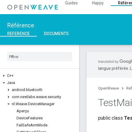
Guides
Happy
Référe
Référence
REFERENCE
DOCUMENTS
langue préférée. L
C++
Java
OpenWeave
Ré
android
.
bluetooth
com
.
nestlabs
.
weave
.
security
Test
Ma
nl
.
Weave
.
Device
Manager
Aperçu
public class
Tes
Device
Features
Fail
Safe
Arm
Mode