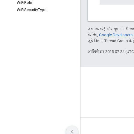
Wi
Fi
Role
Wi
Fi
Security
Type
जब तक कोई और सूचना न दी जाए,
के लिए,
Google Developers सा
जुड़े निशान, Thread Group के ट्रेड
आखिरी बार 2025-07-24 (UTC)
GitHub
OpenWeave
Happy
OpenThread
शर्तें
निजता
Manage cookies