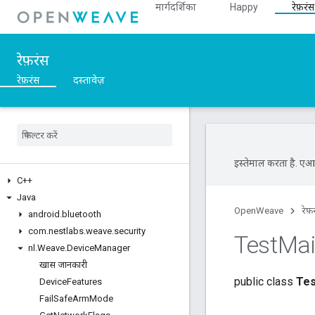
मार्गदर्शिका
Happy
रेफ़रंस
रेफ़रंस
रेफ़रंस
दस्तावेज़
इस्तेमाल करता है. एआई 
C++
Java
OpenWeave
रेफ़
android
.
bluetooth
com
.
nestlabs
.
weave
.
security
Test
Ma
nl
.
Weave
.
Device
Manager
खास जानकारी
public class
Tes
Device
Features
Fail
Safe
Arm
Mode