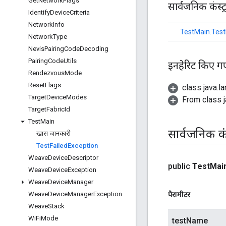
Get
Network
Flags
सार्वजनिक कंस्
Identify
Device
Criteria
Network
Info
TestMain.Test
Network
Type
Nevis
Pairing
Code
Decoding
Pairing
Code
Utils
इनहेरिट किए ग
Rendezvous
Mode
Reset
Flags
class java.l
Target
Device
Modes
From class j
Target
Fabric
Id
Test
Main
सार्वजनिक कंस
खास जानकारी
Test
Failed
Exception
Weave
Device
Descriptor
public
Test
Mai
Weave
Device
Exception
Weave
Device
Manager
Weave
Device
Manager
Exception
पैरामीटर
Weave
Stack
Wi
Fi
Mode
testName