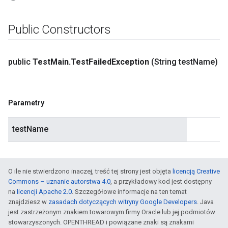
Public Constructors
public
Test
Main
.
Test
Failed
Exception
(String test
Name)
Parametry
testName
O ile nie stwierdzono inaczej, treść tej strony jest objęta
licencją Creative
Commons – uznanie autorstwa 4.0
, a przykładowy kod jest dostępny
na
licencji Apache 2.0
. Szczegółowe informacje na ten temat
znajdziesz w
zasadach dotyczących witryny Google Developers
. Java
jest zastrzeżonym znakiem towarowym firmy Oracle lub jej podmiotów
stowarzyszonych. OPENTHREAD i powiązane znaki są znakami