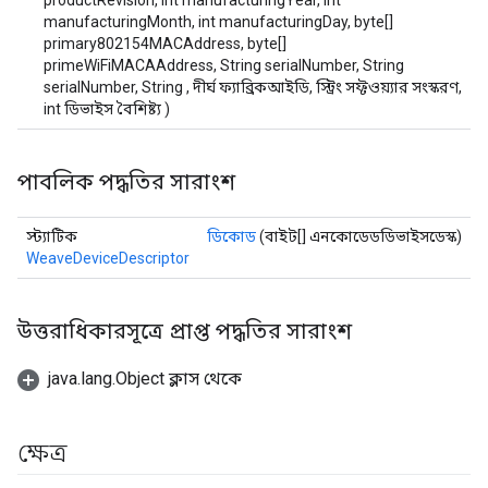
productRevision, int manufacturingYear, int
manufacturingMonth, int manufacturingDay, byte[]
primary802154MACAddress, byte[]
primeWiFiMACAAddress, String serialNumber, String
serialNumber, String , দীর্ঘ ফ্যাব্রিকআইডি, স্ট্রিং সফ্টওয়্যার সংস্করণ,
int ডিভাইস বৈশিষ্ট্য )
পাবলিক পদ্ধতির সারাংশ
স্ট্যাটিক
ডিকোড
(বাইট[] এনকোডেডডিভাইসডেস্ক)
WeaveDeviceDescriptor
উত্তরাধিকারসূত্রে প্রাপ্ত পদ্ধতির সারাংশ
java.lang.Object ক্লাস থেকে
ক্ষেত্র