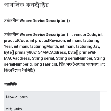
পাবলিক কনস্ট্রাক্টর
সর্বজনীন
Weave
Device
Descriptor
()
সর্বজনীন
Weave
Device
Descriptor
(int vendor
Code
,
int
product
Code
,
int product
Revision
,
int manufacturing
Year
,
int manufacturing
Month
,
int manufacturing
Day
,
byte[] primary802154MACAddress
,
byte[] prime
Wi
Fi
MACAaddress
,
String serial
,
String serial
Number
,
String
serial
Number d
,
long fabric
Id
,
স্ট্রিং সফটওয়্যার সংস্করণ
,
int
ডিভাইসের বৈশিষ্ট্য)
পরামিতি
বিক্রেতা কোড
পণ্য কোড