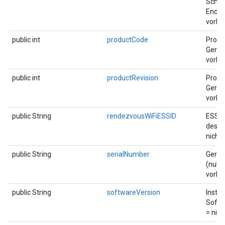
Schnit
Endian
vorha
public int
productCode
Produ
Geräts
vorha
public int
productRevision
Produ
Geräts
vorha
public String
rendezvousWiFiESSID
ESSID 
des W
nicht
public String
serialNumber
Gerä
(null 
vorha
public String
softwareVersion
Instal
Softw
= nic