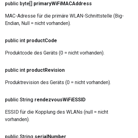
public byte[]
primary
Wi
Fi
MACAddress
MAC-Adresse für die primäre WLAN-Schnittstelle (Big-
Endian, Null = nicht vorhanden).
public int
product
Code
Produktcode des Geräts (0 = nicht vorhanden).
public int
product
Revision
Produktrevision des Geräts (0 = nicht vorhanden).
public String
rendezvous
Wi
Fi
ESSID
ESSID für die Kopplung des WLANs (null = nicht
vorhanden).
public String
serial
Number