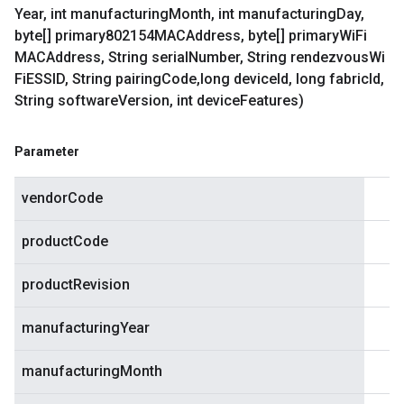
Year
,
int manufacturing
Month
,
int manufacturing
Day
,
byte[] primary802154MACAddress
,
byte[] primary
Wi
Fi
MACAddress
,
String serial
Number
,
String rendezvous
Wi
Fi
ESSID
,
String pairing
Code
,
long device
Id
,
long fabric
Id
,
String software
Version
,
int device
Features)
Parameter
vendorCode
productCode
productRevision
manufacturingYear
manufacturingMonth