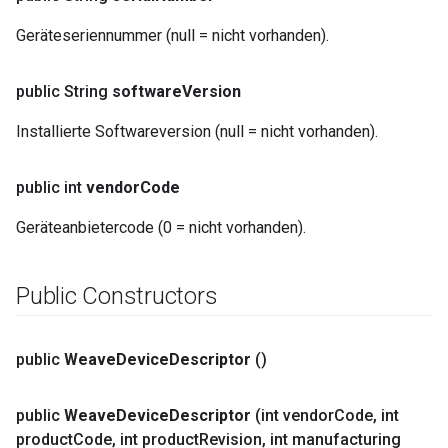
Geräteseriennummer (null = nicht vorhanden).
public String
software
Version
Installierte Softwareversion (null = nicht vorhanden).
public int
vendor
Code
Geräteanbietercode (0 = nicht vorhanden).
Public Constructors
public
Weave
Device
Descriptor
()
public
Weave
Device
Descriptor
(int vendor
Code
,
int
product
Code
,
int product
Revision
,
int manufacturing