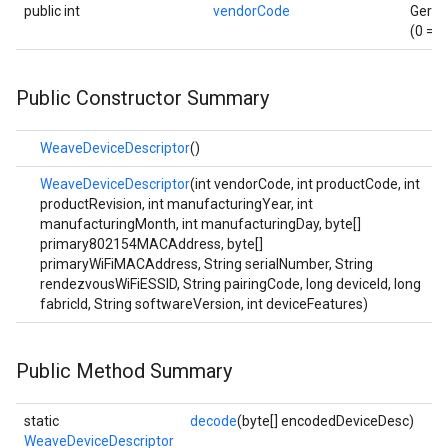
public int
vendorCode
Gerät
(0 = n
Public Constructor Summary
WeaveDeviceDescriptor
()
WeaveDeviceDescriptor
(int vendorCode, int productCode, int
productRevision, int manufacturingYear, int
manufacturingMonth, int manufacturingDay, byte[]
primary802154MACAddress, byte[]
primaryWiFiMACAddress, String serialNumber, String
rendezvousWiFiESSID, String pairingCode, long deviceId, long
fabricId, String softwareVersion, int deviceFeatures)
Public Method Summary
static
decode
(byte[] encodedDeviceDesc)
WeaveDeviceDescriptor