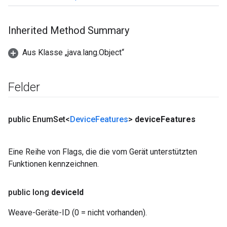
Inherited Method Summary
Aus Klasse „java.lang.Object“
Felder
public Enum
Set<
Device
Features
>
device
Features
Eine Reihe von Flags, die die vom Gerät unterstützten
Funktionen kennzeichnen.
public long
device
Id
Weave-Geräte-ID (0 = nicht vorhanden).