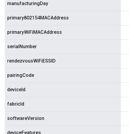
manufacturingDay
primary802154MACAddress
primaryWiFiMACAddress
serialNumber
rendezvousWiFiESSID
pairingCode
deviceId
fabricId
softwareVersion
deviceFeatures