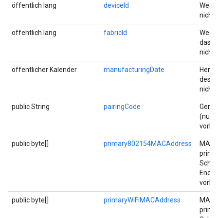
öffentlich lang
deviceId
Weave
nicht
öffentlich lang
fabricId
Weave
das Ge
nicht
öffentlicher Kalender
manufacturingDate
Herst
des Ge
nicht
public String
pairingCode
Gerät
(null 
vorha
public byte[]
primary802154MACAddress
MAC-A
primä
Schnit
Endian
vorha
public byte[]
primaryWiFiMACAddress
MAC-A
primä