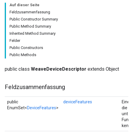
Auf dieser Seite
Feldzusammenfassung
Public Constructor Summary
Public Method Summary
Inherited Method Summary
Felder
Public Constructors
Public Methods
public class
WeaveDeviceDescriptor
extends Object
Feldzusammenfassung
public
deviceFeatures
Eine R
EnumSet<
DeviceFeatures
>
die d
unter
Funkt
kennz