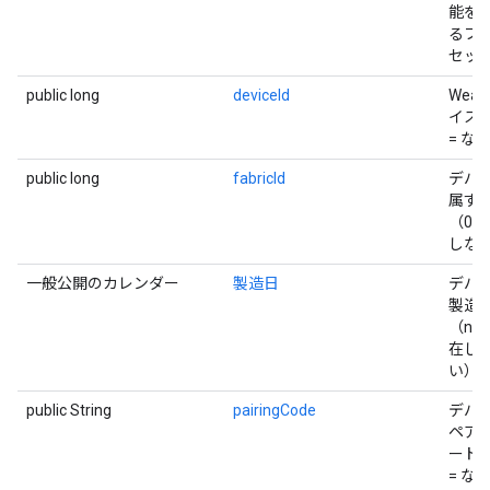
能を
るフ
セッ
public long
deviceId
Weav
イス I
= な
public long
fabricId
デバ
属す
（0 =
しな
一般公開のカレンダー
製造日
デバ
製造
（null
在し
い）
public String
pairingCode
デバ
ペア
ード（n
= な