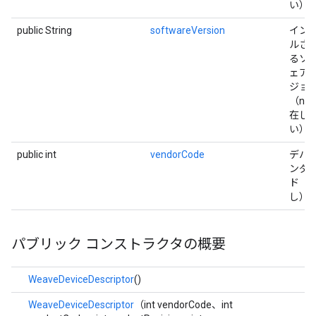
い）
public String
softwareVersion
イン
ルさ
るソ
ェア
ジョ
（null
在し
い）
public int
vendorCode
デバイ
ンダー
ド（0 
し）
パブリック コンストラクタの概要
WeaveDeviceDescriptor
()
WeaveDeviceDescriptor
（int vendorCode、int