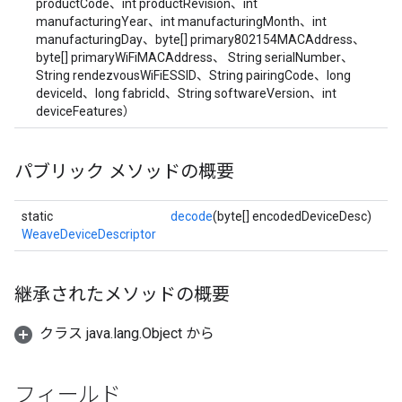
productCode、int productRevision、int
manufacturingYear、int manufacturingMonth、int
manufacturingDay、byte[] primary802154MACAddress、
byte[] primaryWiFiMACAddress、 String serialNumber、
String rendezvousWiFiESSID、String pairingCode、long
deviceId、long fabricId、String softwareVersion、int
deviceFeatures）
パブリック メソッドの概要
static
decode
(byte[] encodedDeviceDesc)
WeaveDeviceDescriptor
継承されたメソッドの概要
クラス java.lang.Object から
フィールド