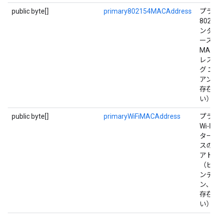
public byte[]
primary802154MACAddress
プラ
802.1
ンタ
ース
MAC
レス
グ エ
アン、n
存在
い）
public byte[]
primaryWiFiMACAddress
プラ
Wi-F
ター
スの 
アド
（ビッ
ンデ
ン、nul
存在
い）