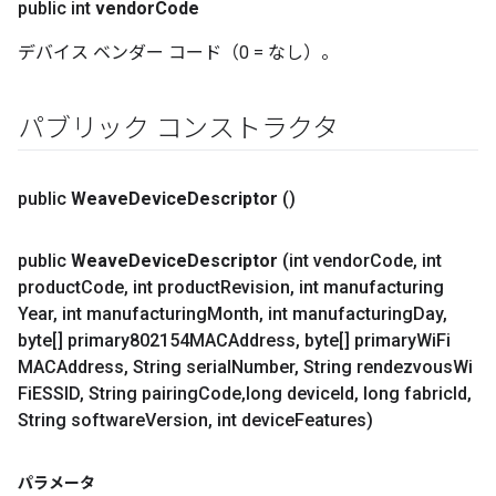
public int
vendor
Code
デバイス ベンダー コード（0 = なし）。
パブリック コンストラクタ
public
Weave
Device
Descriptor
()
public
Weave
Device
Descriptor
(int vendor
Code
,
int
product
Code
,
int product
Revision
,
int manufacturing
Year
,
int manufacturing
Month
,
int manufacturing
Day
,
byte[] primary802154MACAddress
,
byte[] primary
Wi
Fi
MACAddress
,
String serial
Number
,
String rendezvous
Wi
Fi
ESSID
,
String pairing
Code
,
long device
Id
,
long fabric
Id
,
String software
Version
,
int device
Features)
パラメータ