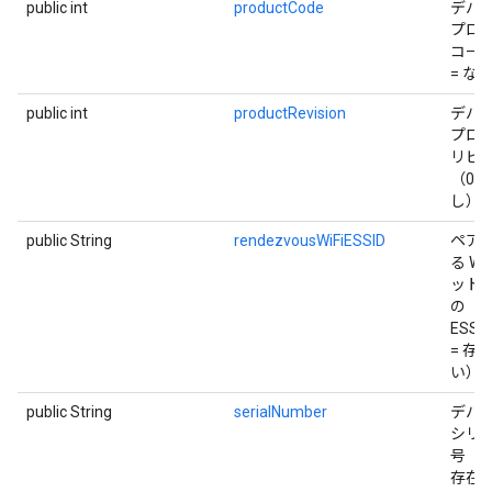
public int
productCode
デバ
プロ
コー
= な
public int
productRevision
デバ
プロ
リビ
（0 =
し）
public String
rendezvousWiFiESSID
ペア
る Wi-
ット
の
ESSID
= 存
い）
public String
serialNumber
デバ
シリ
号（nu
存在