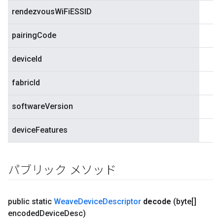
rendezvousWiFiESSID
pairingCode
deviceId
fabricId
softwareVersion
deviceFeatures
パブリック メソッド
public static
Weave
Device
Descriptor
decode
(byte[]
encoded
Device
Desc)